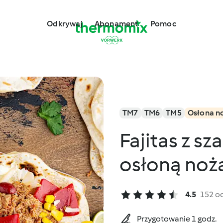
Odkrywaj
Abonament
Pomoc
TM7
TM6
TM5
Osłona n
Fajitas z s
osłoną noż
4.5
152 o
Przygotowanie 1 godz.