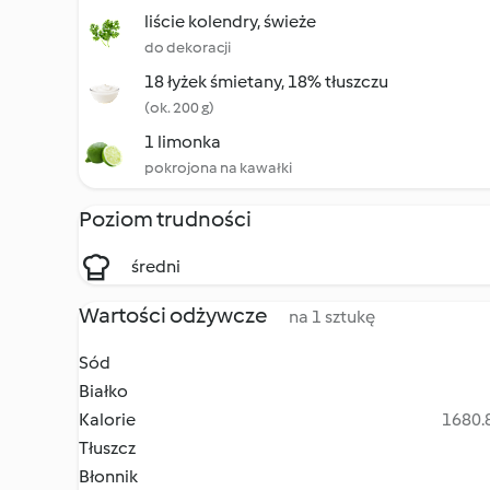
liście kolendry, świeże
do dekoracji
18 łyżek śmietany, 18% tłuszczu
(ok. 200 g)
1 limonka
pokrojona na kawałki
Poziom trudności
średni
Wartości odżywcze
na 1 sztukę
Sód
Białko
Kalorie
1680.8
Tłuszcz
Błonnik