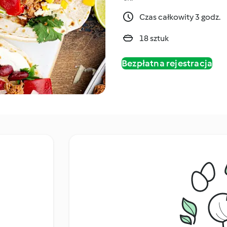
Czas całkowity 3 godz.
18 sztuk
Bezpłatna rejestracja