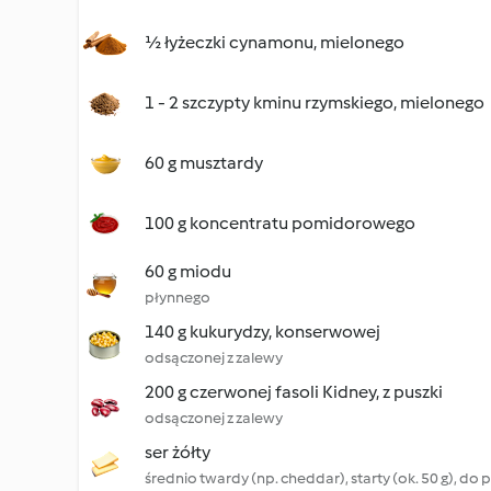
½ łyżeczki cynamonu, mielonego
1 - 2 szczypty kminu rzymskiego, mielonego
60 g musztardy
100 g koncentratu pomidorowego
60 g miodu
płynnego
140 g kukurydzy, konserwowej
odsączonej z zalewy
200 g czerwonej fasoli Kidney, z puszki
odsączonej z zalewy
ser żółty
średnio twardy (np. cheddar), starty (ok. 50 g), do