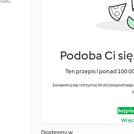
 blatu
Podoba Ci się
Ten przepis i ponad 100 0
Zarejestruj się i otrzymaj 30 dni bezpłatn
z
Bezpła
Więc
Dostępny w