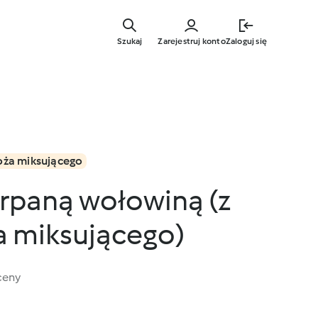
Przejdź
do
Szukaj
Zarejestruj konto
Zaloguj się
głównej
treści
oża miksującego
zarpaną wołowiną (z
a miksującego)
ceny