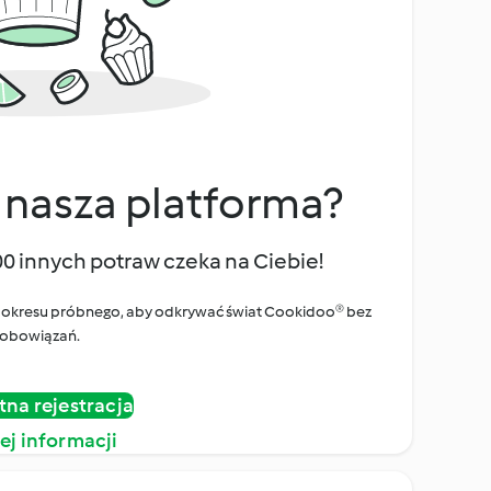
 nasza platforma?
00 innych potraw czeka na Ciebie!
ego okresu próbnego, aby odkrywać świat Cookidoo® bez
obowiązań.
tna rejestracja
ej informacji