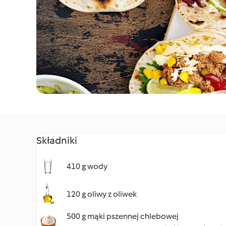
Składniki
410 g wody
120 g oliwy z oliwek
500 g mąki pszennej chlebowej