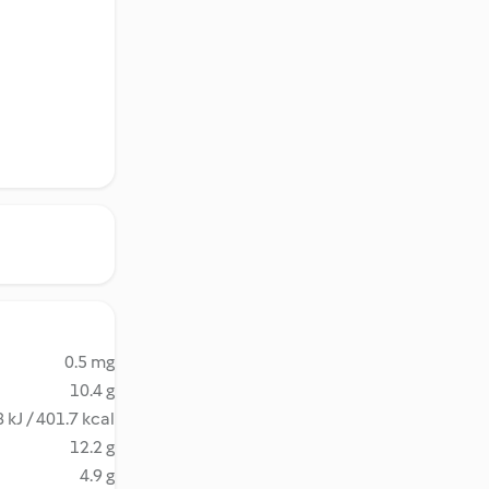
0.5 mg
10.4 g
 kJ / 401.7 kcal
12.2 g
4.9 g