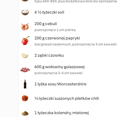
typu 650-850, plus dodatkowa ilość do oprószenia
4 ½ łyżeczki soli
200 g cebuli
pokrojonej w 1 cm piórka
200 g czerwonej papryki
bez gniazd nasiennych, pokrojonej na 3 cm kawałki
2 ząbki czosnku
600 g wołowiny gulaszowej
pokrojonej na 3-4 cm kawałki
1 łyżka sosu Worcestershire
½ łyżeczki suszonych płatków chili
1 łyżeczka kolendry, mielonej