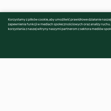
Korzystamy z plików cookie, aby umożliwić prawidłowe działanie naszej w
Może spodoba Ci się również...
zapewnienia funkcji w mediach społecznościowych oraz analizy ruchu
korzystania z naszej witryny naszymi partnerom z sektora mediów spo
Dorsz w szynce parmeńskiej z
Koreańska surówk
purée z groszku
(TM5)
4.1
(16)
4.4
(14)