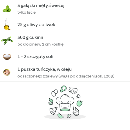
3 gałązki mięty, świeżej
tylko liście
25 g oliwy z oliwek
300 g cukinii
pokrojonej w 2 cm kostkę
1 - 2 szczypty soli
1 puszka tuńczyka, w oleju
odsączonego z zalewy (waga po odsączeniu ok. 120 g)