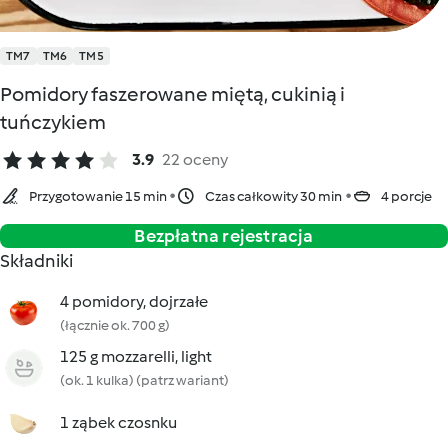
TM7
TM6
TM5
Pomidory faszerowane miętą, cukinią i
tuńczykiem
3.9
22 oceny
Przygotowanie 15 min
Czas całkowity 30 min
4 porcje
Bezpłatna rejestracja
Składniki
4 pomidory, dojrzałe
(łącznie ok. 700 g)
125 g mozzarelli, light
(ok. 1 kulka) (patrz wariant)
1 ząbek czosnku