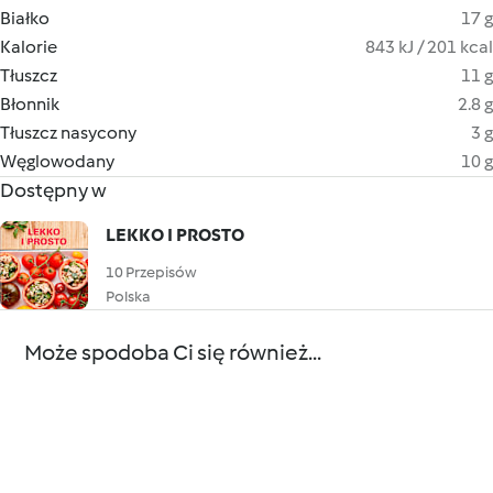
Białko
17 g
Kalorie
843 kJ / 201 kcal
Tłuszcz
11 g
Błonnik
2.8 g
Tłuszcz nasycony
3 g
Węglowodany
10 g
Dostępny w
LEKKO I PROSTO
10 Przepisów
Polska
Może spodoba Ci się również...