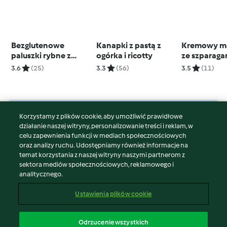
Bezglutenowe
Kanapki z pastą z
Kremowy m
paluszki rybne z
ogórka i ricotty
ze szparagam
piekarnika z
truskawkam
3.6
(25)
3.3
(56)
3.5
(11)
dyniowym sosem
Korzystamy z plików cookie, aby umożliwić prawidłowe
© Copyright 2026
działanie naszej witryny, personalizowanie treści i reklam, w
celu zapewnienia funkcji w mediach społecznościowych
Warunki korzystania
oraz analizy ruchu. Udostępniamy również informacje na
Polityka prywatności
temat korzystania z naszej witryny naszymi partnerom z
Disclaimer
sektora mediów społecznościowych, reklamowego i
analitycznego.
Znak wydawcy
Pliki cookie
Ustawienia plików cookie
Zgłoś treść
Odstąp od umowy
Odrzucenie wszystkich