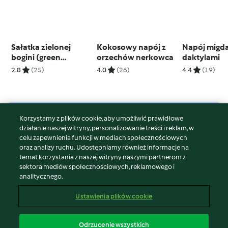
Sałatka zielonej
Kokosowy napój z
Napój migd
bogini (green
orzechów nerkowca
daktylami
goddess, TM5)
2.8
(25)
4.0
(26)
4.4
(19)
Korzystamy z plików cookie, aby umożliwić prawidłowe
© Copyright 2026
działanie naszej witryny, personalizowanie treści i reklam, w
celu zapewnienia funkcji w mediach społecznościowych
Warunki korzystania
oraz analizy ruchu. Udostępniamy również informacje na
Polityka prywatności
temat korzystania z naszej witryny naszymi partnerom z
Disclaimer
sektora mediów społecznościowych, reklamowego i
analitycznego.
Znak wydawcy
Pliki cookie
Ustawienia plików cookie
Zgłoś treść
Odstąp od umowy
Odrzucenie wszystkich