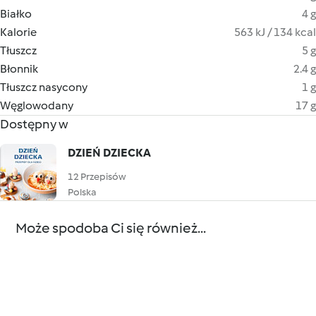
Białko
4 g
Kalorie
563 kJ / 134 kcal
Tłuszcz
5 g
Błonnik
2.4 g
Tłuszcz nasycony
1 g
Węglowodany
17 g
Dostępny w
DZIEŃ DZIECKA
12 Przepisów
Polska
Może spodoba Ci się również...