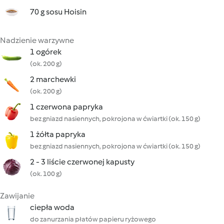
70 g sosu Hoisin
Nadzienie warzywne
1 ogórek
(ok. 200 g)
2 marchewki
(ok. 200 g)
1 czerwona papryka
bez gniazd nasiennych, pokrojona w ćwiartki (ok. 150 g)
1 żółta papryka
bez gniazd nasiennych, pokrojona w ćwiartki (ok. 150 g)
2 - 3 liście czerwonej kapusty
(ok. 100 g)
Zawijanie
ciepła woda
do zanurzania płatów papieru ryżowego