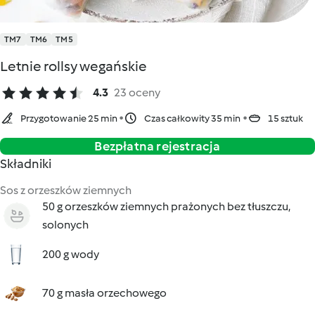
TM7
TM6
TM5
Letnie rollsy wegańskie
4.3
23 oceny
Przygotowanie 25 min
Czas całkowity 35 min
15 sztuk
Bezpłatna rejestracja
Składniki
Sos z orzeszków ziemnych
50 g orzeszków ziemnych prażonych bez tłuszczu,
solonych
200 g wody
70 g masła orzechowego