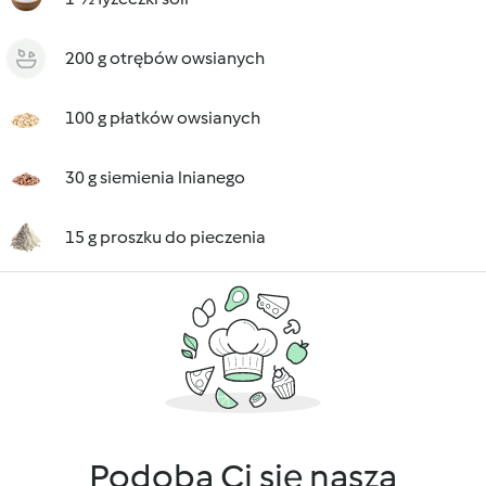
200 g otrębów owsianych
100 g płatków owsianych
30 g siemienia lnianego
15 g proszku do pieczenia
Podoba Ci się nasza