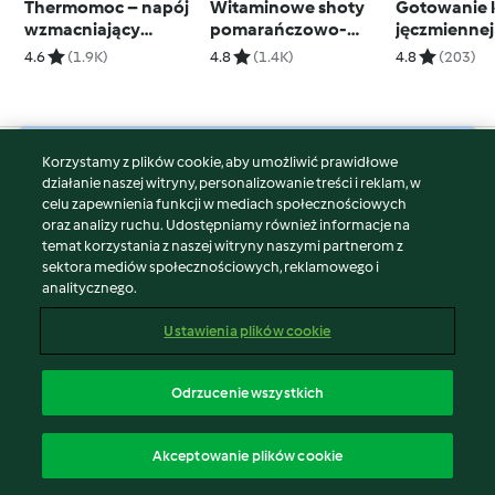
Thermomoc – napój
Witaminowe shoty
Gotowanie 
wzmacniający
pomarańczowo-
jęczmiennej
odporność
imbirowe
4.6
(1.9K)
4.8
(1.4K)
4.8
(203)
Korzystamy z plików cookie, aby umożliwić prawidłowe
© Copyright 2026
działanie naszej witryny, personalizowanie treści i reklam, w
celu zapewnienia funkcji w mediach społecznościowych
Warunki korzystania
oraz analizy ruchu. Udostępniamy również informacje na
Polityka prywatności
temat korzystania z naszej witryny naszymi partnerom z
Disclaimer
sektora mediów społecznościowych, reklamowego i
analitycznego.
Znak wydawcy
Pliki cookie
Ustawienia plików cookie
Zgłoś treść
Odstąp od umowy
Odrzucenie wszystkich
Oświadczenie o dostępności
polski
Akceptowanie plików cookie