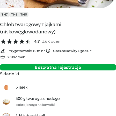
TM7
TM6
TM5
Chleb twarogowy z jajkami
(niskowęglowodanowy)
4.7
1.6K ocen
Przygotowanie 10 min
Czas całkowity 1 godz.
20 kromek
Bezpłatna rejestracja
Składniki
5 jajek
500 g twarogu, chudego
pokrojonego na kawałki
1 ½ łyżeczki soli