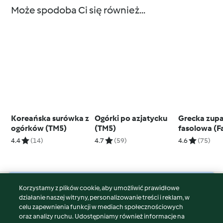
Może spodoba Ci się również...
Koreańska surówka z
Ogórki po azjatycku
Grecka zup
ogórków (TM5)
(TM5)
fasolowa (F
Placki z cukin
4.4
(14)
4.7
(59)
4.6
(75)
marchewki z
sera feta
Korzystamy z plików cookie, aby umożliwić prawidłowe
© Copyright 2026
działanie naszej witryny, personalizowanie treści i reklam, w
celu zapewnienia funkcji w mediach społecznościowych
Warunki korzystania
oraz analizy ruchu. Udostępniamy również informacje na
Polityka prywatności