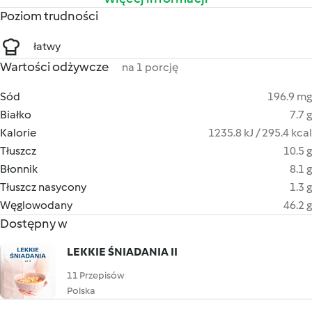
Poziom trudności
łatwy
Wartości odżywcze
na 1 porcję
Sód
196.9 mg
Białko
7.7 g
Kalorie
1235.8 kJ / 295.4 kcal
Tłuszcz
10.5 g
Błonnik
8.1 g
Tłuszcz nasycony
1.3 g
Węglowodany
46.2 g
Dostępny w
LEKKIE ŚNIADANIA II
11 Przepisów
Polska