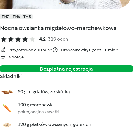
TM7
TM6
TM5
Nocna owsianka migdałowo-marchewkowa
4.2
319 ocen
Przygotowanie 10 min
Czas całkowity 8 godz. 10 min
4 porcje
Bezpłatna rejestracja
Składniki
50 g migdałów, ze skórką
100 g marchewki
pokrojonej na kawałki
120 g płatków owsianych, górskich