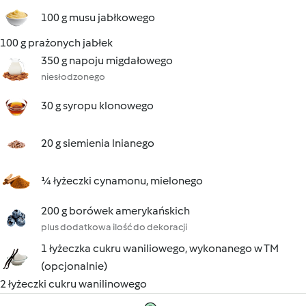
100 g musu jabłkowego
100 g prażonych jabłek
350 g napoju migdałowego
niesłodzonego
30 g syropu klonowego
20 g siemienia lnianego
¼ łyżeczki cynamonu, mielonego
200 g borówek amerykańskich
plus dodatkowa ilość do dekoracji
1 łyżeczka cukru waniliowego, wykonanego w TM
(opcjonalnie)
2 łyżeczki cukru wanilinowego