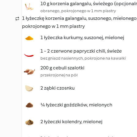
10 g korzenia galangalu, świeżego (opcjonal
obranego, pokrojonego w 1 mm plastry
1 łyżeczkę korzenia galangalu, suszonego, mielonego
pokrojonego w 1 mm plastry
1 łyżeczka kurkumy, suszonej, mielonej
1 - 2 czerwone papryczki chili, świeże
bez gniazd nasiennych, pokrojone na kawałki
200 g cebuli szalotki
przekrojonej na pół
2 ząbki czosnku
¼ łyżeczki goździków, mielonych
2 łyżeczki kolendry, mielonej