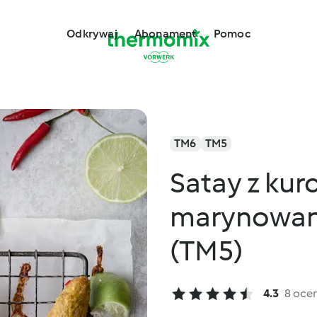
Odkrywaj
Abonament
Pomoc
TM6
TM5
Satay z kurc
marynowan
(TM5)
4.3
8 oce