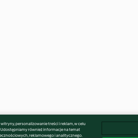
itryny, personalizowanie treści i reklam, w celu
. Udostępniamy również informacje na temat
łecznościowych, reklamowego i analitycznego.