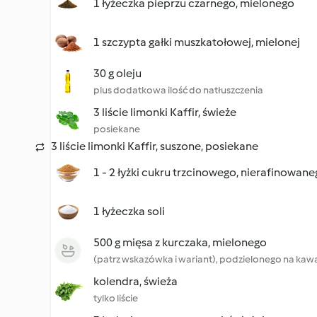
1 łyżeczka pieprzu czarnego, mielonego
1 szczypta gałki muszkatołowej, mielonej
30 g oleju
plus dodatkowa ilość do natłuszczenia
3 liście limonki Kaffir, świeże
posiekane
3 liście limonki Kaffir, suszone, posiekane
1 - 2 łyżki cukru trzcinowego, nierafinowan
1 łyżeczka soli
500 g mięsa z kurczaka, mielonego
(patrz wskazówka i wariant), podzielonego na kawa
kolendra, świeża
tylko liście