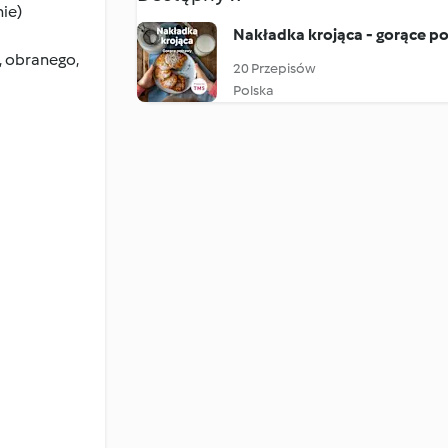
nie)
Nakładka krojąca - gorące p
, obranego,
20 Przepisów
Polska