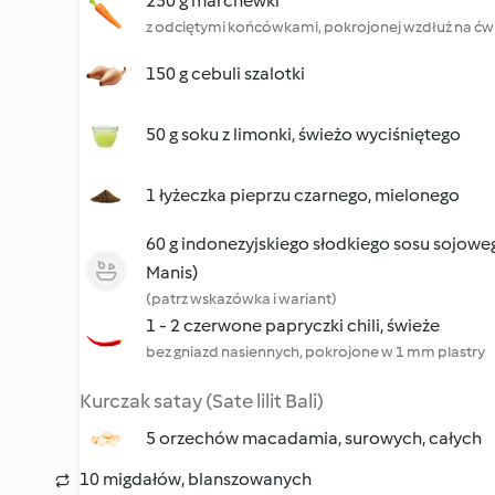
250 g marchewki
z odciętymi końcówkami, pokrojonej wzdłuż na ćwi
150 g cebuli szalotki
50 g soku z limonki, świeżo wyciśniętego
1 łyżeczka pieprzu czarnego, mielonego
60 g indonezyjskiego słodkiego sosu sojow
Manis)
(patrz wskazówka i wariant)
1 - 2 czerwone papryczki chili, świeże
bez gniazd nasiennych, pokrojone w 1 mm plastry
Kurczak satay (Sate lilit Bali)
5 orzechów macadamia, surowych, całych
10 migdałów, blanszowanych