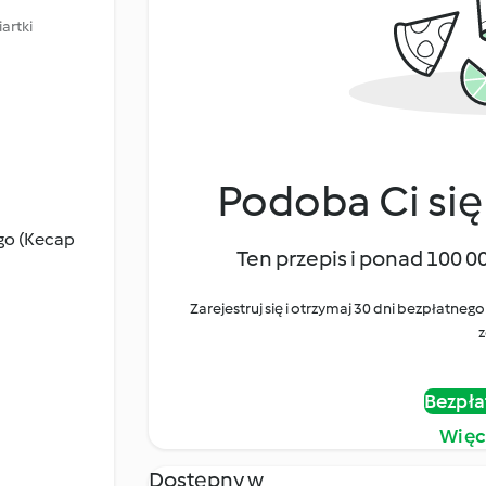
artki
Podoba Ci się
ego (Kecap
Ten przepis i ponad 100 0
Zarejestruj się i otrzymaj 30 dni bezpłatn
z
Bezpła
Więc
Dostępny w