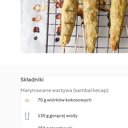
Składniki
Marynowane warzywa (sambal kecap)
70 g wiórków kokosowych
130 g gorącej wody