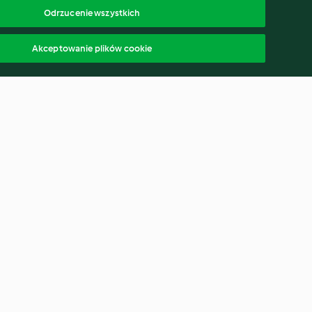
Odrzucenie wszystkich
Akceptowanie plików cookie
eżyczki z
Podpłomyki z ziemniakami i
tymiankiem
rozmarynem (TM5)
3.4
(5)