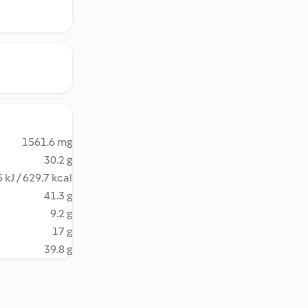
1561.6 mg
30.2 g
 kJ / 629.7 kcal
41.3 g
9.2 g
17 g
39.8 g