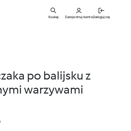
Przejdź
do
Szukaj
Zarejestruj konto
Zaloguj się
głównej
treści
zaka po balijsku z
ymi warzywami
n