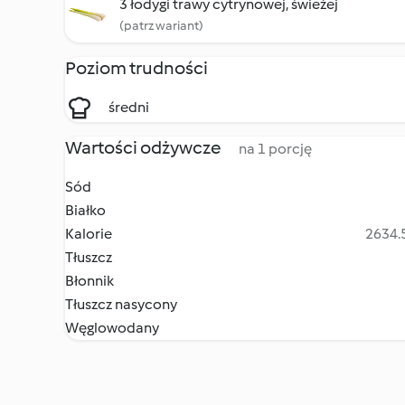
3 łodygi trawy cytrynowej, świeżej
(patrz wariant)
Poziom trudności
średni
Wartości odżywcze
na 1 porcję
Sód
Białko
Kalorie
2634.5
Tłuszcz
Błonnik
Tłuszcz nasycony
Węglowodany