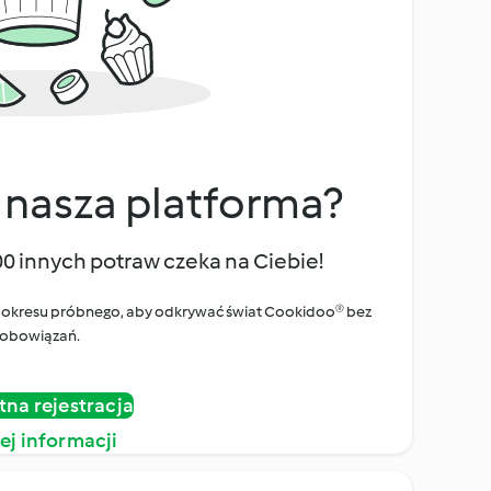
 nasza platforma?
00 innych potraw czeka na Ciebie!
ego okresu próbnego, aby odkrywać świat Cookidoo® bez
obowiązań.
tna rejestracja
ej informacji