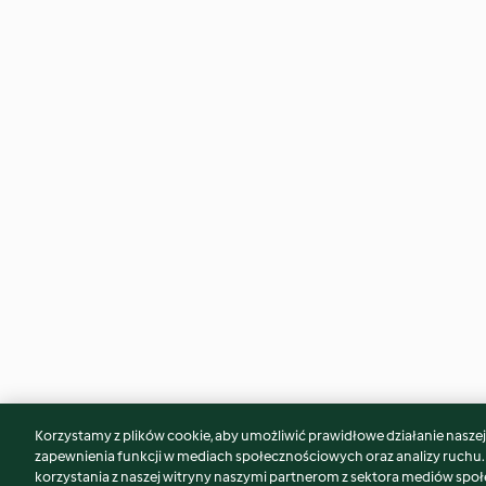
Korzystamy z plików cookie, aby umożliwić prawidłowe działanie naszej w
Może spodoba Ci się również...
zapewnienia funkcji w mediach społecznościowych oraz analizy ruchu
korzystania z naszej witryny naszymi partnerom z sektora mediów spo