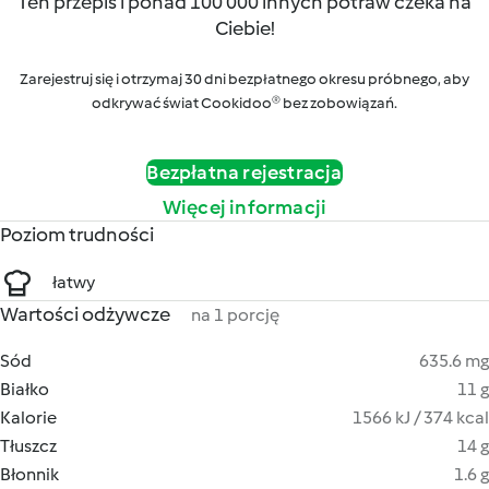
Ten przepis i ponad 100 000 innych potraw czeka na
Ciebie!
Zarejestruj się i otrzymaj 30 dni bezpłatnego okresu próbnego, aby
odkrywać świat Cookidoo® bez zobowiązań.
Bezpłatna rejestracja
Więcej informacji
Poziom trudności
łatwy
Wartości odżywcze
na 1 porcję
Sód
635.6 mg
Białko
11 g
Kalorie
1566 kJ / 374 kcal
Tłuszcz
14 g
Błonnik
1.6 g