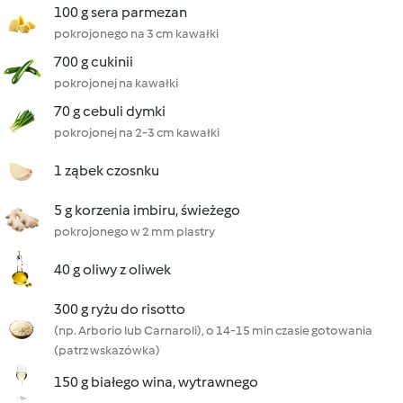
100 g sera parmezan
pokrojonego na 3 cm kawałki
700 g cukinii
pokrojonej na kawałki
70 g cebuli dymki
pokrojonej na 2-3 cm kawałki
1 ząbek czosnku
5 g korzenia imbiru, świeżego
pokrojonego w 2 mm plastry
40 g oliwy z oliwek
300 g ryżu do risotto
(np. Arborio lub Carnaroli), o 14-15 min czasie gotowania
(patrz wskazówka)
150 g białego wina, wytrawnego