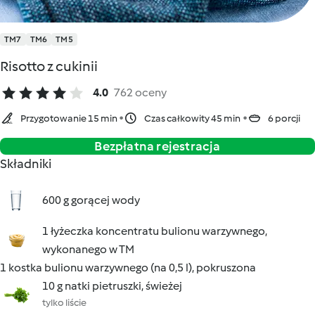
TM7
TM6
TM5
Risotto z cukinii
4.0
762 oceny
Przygotowanie 15 min
Czas całkowity 45 min
6 porcji
Bezpłatna rejestracja
Składniki
600 g gorącej wody
1 łyżeczka koncentratu bulionu warzywnego,
wykonanego w TM
1 kostka bulionu warzywnego (na 0,5 l), pokruszona
10 g natki pietruszki, świeżej
tylko liście