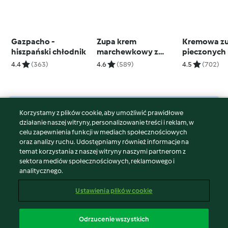
Gazpacho -
Zupa krem
Kremowa zu
hiszpański chłodnik
marchewkowy z
pieczonych
kolendrą
4.4
(363)
4.6
(589)
4.5
(702)
Korzystamy z plików cookie, aby umożliwić prawidłowe
© Copyright 2026
działanie naszej witryny, personalizowanie treści i reklam, w
celu zapewnienia funkcji w mediach społecznościowych
Warunki korzystania
oraz analizy ruchu. Udostępniamy również informacje na
Polityka prywatności
temat korzystania z naszej witryny naszymi partnerom z
Disclaimer
sektora mediów społecznościowych, reklamowego i
analitycznego.
Znak wydawcy
Pliki cookie
Ustawienia plików cookie
Zgłoś treść
Odstąp od umowy
Odrzucenie wszystkich
Oświadczenie o dostępności