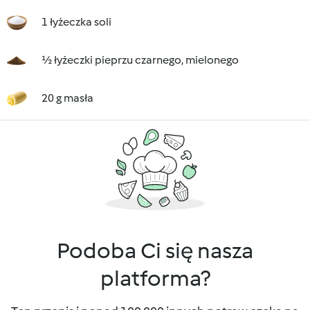
1 łyżeczka soli
½ łyżeczki pieprzu czarnego, mielonego
20 g masła
Podoba Ci się nasza
platforma?