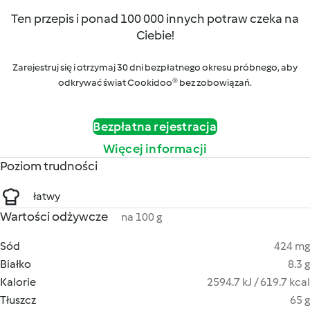
Ten przepis i ponad 100 000 innych potraw czeka na
Ciebie!
Zarejestruj się i otrzymaj 30 dni bezpłatnego okresu próbnego, aby
odkrywać świat Cookidoo® bez zobowiązań.
Bezpłatna rejestracja
Więcej informacji
Poziom trudności
łatwy
Wartości odżywcze
na 100 g
Sód
424 mg
Białko
8.3 g
Kalorie
2594.7 kJ / 619.7 kcal
Tłuszcz
65 g