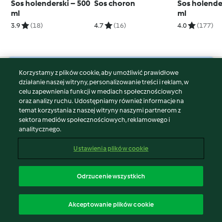
Sos holenderski – 500
Sos choron
Sos holende
ml
ml
3.9
(18)
4.7
(16)
4.0
(177)
Korzystamy z plików cookie, aby umożliwić prawidłowe
© Copyright 2026
działanie naszej witryny, personalizowanie treści i reklam, w
celu zapewnienia funkcji w mediach społecznościowych
Warunki korzystania
oraz analizy ruchu. Udostępniamy również informacje na
Polityka prywatności
temat korzystania z naszej witryny naszymi partnerom z
Disclaimer
sektora mediów społecznościowych, reklamowego i
analitycznego.
Znak wydawcy
Pliki cookie
Ustawienia plików cookie
Zgłoś treść
Odstąp od umowy
Odrzucenie wszystkich
Oświadczenie o dostępności
polski
Akceptowanie plików cookie