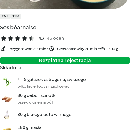
TM7
TM6
Sos béarnaise
4.7
45 ocen
Przygotowanie 5 min
Czas całkowity 20 min
300 g
Bezpłatna rejestracja
Składniki
4 - 5 gałązek estragonu, świeżego
tylko liście, łodyżki zachować
80 g cebuli szalotki
przekrojonej na pół
80 g białego octu winnego
180 g masła