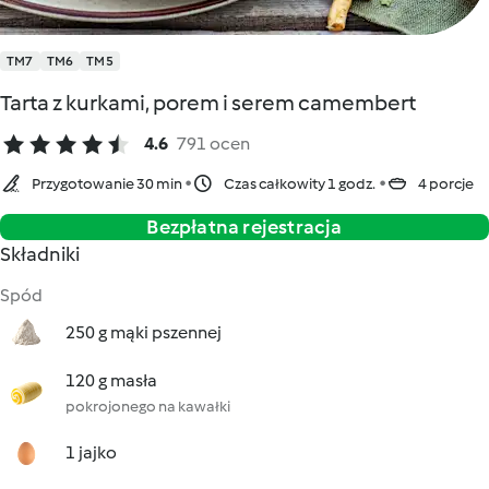
TM7
TM6
TM5
Tarta z kurkami, porem i serem camembert
4.6
791 ocen
Przygotowanie 30 min
Czas całkowity 1 godz.
4 porcje
Bezpłatna rejestracja
Składniki
Spód
250 g mąki pszennej
120 g masła
pokrojonego na kawałki
1 jajko