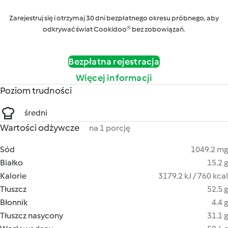
Zarejestruj się i otrzymaj 30 dni bezpłatnego okresu próbnego, aby
odkrywać świat Cookidoo® bez zobowiązań.
Bezpłatna rejestracja
Więcej informacji
Poziom trudności
średni
Wartości odżywcze
na 1 porcję
Sód
1049.2 mg
Białko
15.2 g
Kalorie
3179.2 kJ / 760 kcal
Tłuszcz
52.5 g
Błonnik
4.4 g
Tłuszcz nasycony
31.1 g