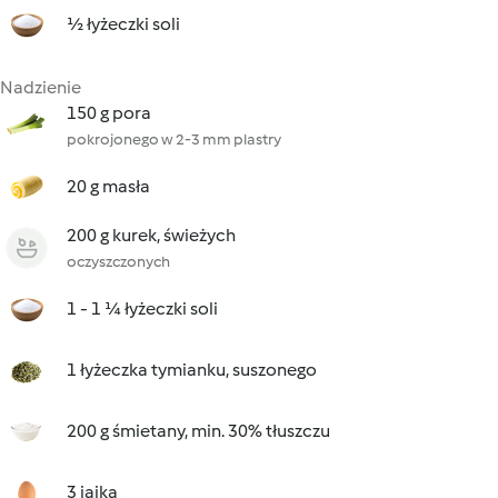
½ łyżeczki soli
Nadzienie
150 g pora
pokrojonego w 2-3 mm plastry
20 g masła
200 g kurek, świeżych
oczyszczonych
1 - 1 ¼ łyżeczki soli
1 łyżeczka tymianku, suszonego
200 g śmietany, min. 30% tłuszczu
3 jajka