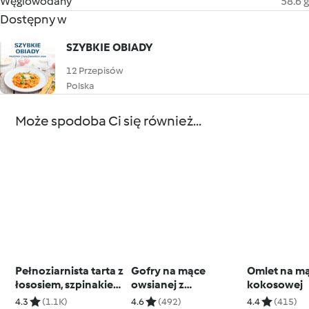
Węglowodany
58.6 g
Dostępny w
SZYBKIE OBIADY
12 Przepisów
Polska
Może spodoba Ci się również...
Pełnoziarnista tarta z
Gofry na mące
Omlet na m
łososiem, szpinakiem
owsianej z
kokosowej
i pomidorkami
bazyliowym
4.3
(1.1K)
4.6
(492)
4.4
(415)