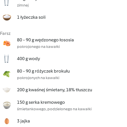
zimnej
1 łyżeczka soli
Farsz
80 - 90 g wędzonego łososia
pokrojonego na kawałki
400 g wody
80 - 90 g różyczek brokułu
pokrojonych na kawałki
200 g kwaśnej śmietany, 18% tłuszczu
150 g serka kremowego
śmietankowego, podzielonego na kawałki
3 jajka