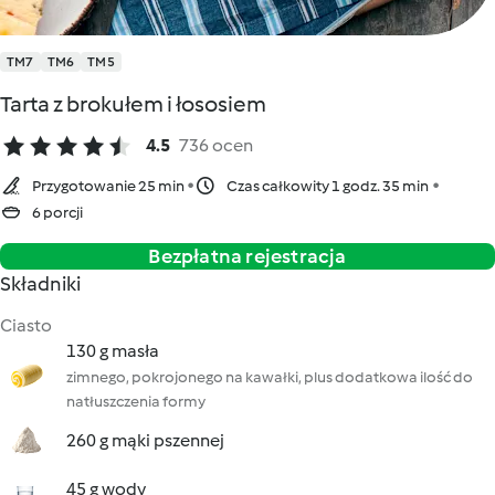
TM7
TM6
TM5
Tarta z brokułem i łososiem
4.5
736 ocen
Przygotowanie 25 min
Czas całkowity 1 godz. 35 min
6 porcji
Bezpłatna rejestracja
Składniki
Ciasto
130 g masła
zimnego, pokrojonego na kawałki, plus dodatkowa ilość do
natłuszczenia formy
260 g mąki pszennej
45 g wody