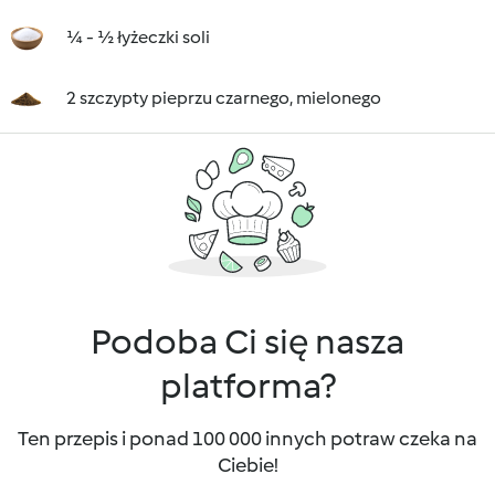
¼ - ½ łyżeczki soli
2 szczypty pieprzu czarnego, mielonego
Podoba Ci się nasza
platforma?
Ten przepis i ponad 100 000 innych potraw czeka na
Ciebie!