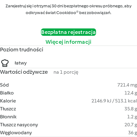
Zarejestruj się i otrzymaj 30 dni bezpłatnego okresu próbnego, aby
odkrywać świat Cookidoo® bez zobowiązań.
Bezpłatna rejestracja
Więcej informacji
Poziom trudności
łatwy
Wartości odżywcze
na 1 porcję
Sód
721.4 mg
Białko
12.4 g
Kalorie
2146.9 kJ / 513.1 kcal
Tłuszcz
35.8 g
Błonnik
1.2 g
Tłuszcz nasycony
20.7 g
Węglowodany
36 g