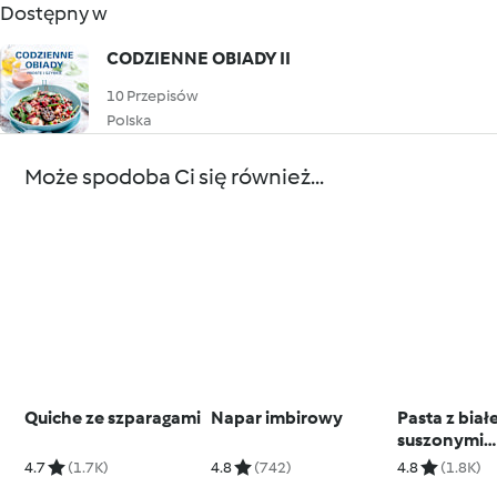
Dostępny w
CODZIENNE OBIADY II
10 Przepisów
Polska
Może spodoba Ci się również...
Quiche ze szparagami
Napar imbirowy
Pasta z białe
suszonymi
pomidorami
4.7
(1.7K)
4.8
(742)
4.8
(1.8K)
tymiankiem