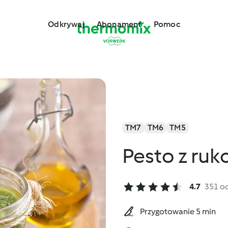
Odkrywaj
Abonament
Pomoc
TM7
TM6
TM5
Pesto z ruko
4.7
351 o
Przygotowanie 5 min