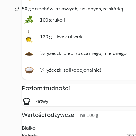
50 g orzechów laskowych, łuskanych, ze skórką
100 g rukoli
120 g oliwy z oliwek
½ łyżeczki pieprzu czarnego, mielonego
¼ łyżeczki soli (opcjonalnie)
Poziom trudności
łatwy
Wartości odżywcze
na 100 g
Białko
Kalorie
2072