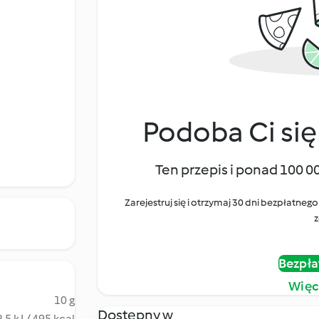
Podoba Ci się
Ten przepis i ponad 100 0
Zarejestruj się i otrzymaj 30 dni bezpłatn
z
Bezpła
Więc
10 g
Dostępny w
.5 kJ / 495 kcal