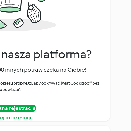
 nasza platforma?
00 innych potraw czeka na Ciebie!
ego okresu próbnego, aby odkrywać świat Cookidoo® bez
obowiązań.
tna rejestracja
ej informacji