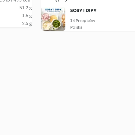
51.2 g
SOSY I DIPY
1.6 g
14 Przepisów
2.5 g
Polska