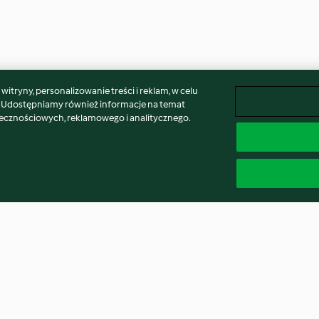
itryny, personalizowanie treści i reklam, w celu
. Udostępniamy również informacje na temat
łecznościowych, reklamowego i analitycznego.
kosowej
Pasta z białej fasoli z jabłkiem
Jaglanka z bana