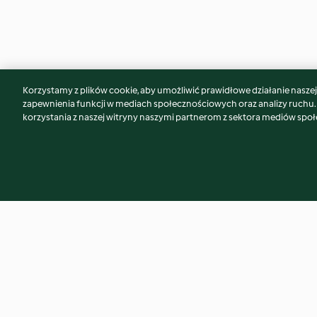
Korzystamy z plików cookie, aby umożliwić prawidłowe działanie naszej w
Może spodoba Ci się również...
zapewnienia funkcji w mediach społecznościowych oraz analizy ruchu
korzystania z naszej witryny naszymi partnerom z sektora mediów spo
Quiche z pomidorkami
Omlet na mące ko