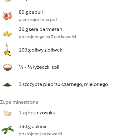
80 g cebuli
przekrojonej na pół
30 g sera parmezan
pokrojonego na 3 cm kawałki
100 g oliwy z oliwek
¼ - ½ łyżeczki soli
1 szczypta pieprzu czarnego, mielonego
Zupa minestrone
1 ząbek czosnku
130 g cukinii
pokrojonej na kawałki