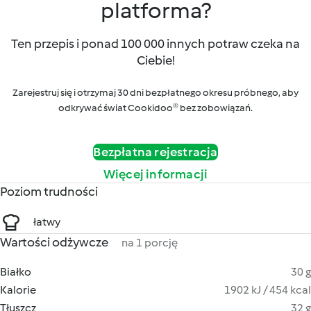
platforma?
Ten przepis i ponad 100 000 innych potraw czeka na
Ciebie!
Zarejestruj się i otrzymaj 30 dni bezpłatnego okresu próbnego, aby
odkrywać świat Cookidoo® bez zobowiązań.
Bezpłatna rejestracja
Więcej informacji
Poziom trudności
łatwy
Wartości odżywcze
na 1 porcję
Białko
30 g
Kalorie
1902 kJ / 454 kcal
Tłuszcz
32 g