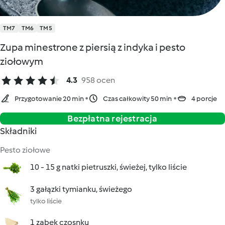
TM7
TM6
TM5
Zupa minestrone z piersią z indyka i pesto
ziołowym
4.3
958 ocen
Przygotowanie 20 min
Czas całkowity 50 min
4 porcje
Bezpłatna rejestracja
Składniki
Pesto ziołowe
10 - 15 g natki pietruszki, świeżej, tylko liście
3 gałązki tymianku, świeżego
tylko liście
1 ząbek czosnku