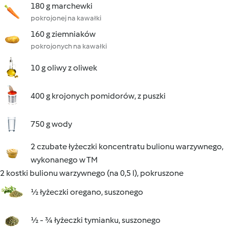
180 g marchewki
pokrojonej na kawałki
160 g ziemniaków
pokrojonych na kawałki
10 g oliwy z oliwek
400 g krojonych pomidorów, z puszki
750 g wody
2 czubate łyżeczki koncentratu bulionu warzywnego,
wykonanego w TM
2 kostki bulionu warzywnego (na 0,5 l), pokruszone
½ łyżeczki oregano, suszonego
½ - ¾ łyżeczki tymianku, suszonego