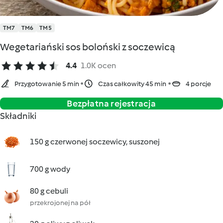
TM7
TM6
TM5
Wegetariański sos boloński z soczewicą
4.4
1.0K ocen
Przygotowanie 5 min
Czas całkowity 45 min
4 porcje
Bezpłatna rejestracja
Składniki
150 g czerwonej soczewicy, suszonej
700 g wody
80 g cebuli
przekrojonej na pół