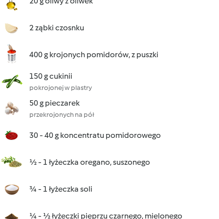
20 g oliwy z oliwek
2 ząbki czosnku
400 g krojonych pomidorów, z puszki
150 g cukinii
pokrojonej w plastry
50 g pieczarek
przekrojonych na pół
30 - 40 g koncentratu pomidorowego
½ - 1 łyżeczka oregano, suszonego
¾ - 1 łyżeczka soli
¼ - ½ łyżeczki pieprzu czarnego, mielonego