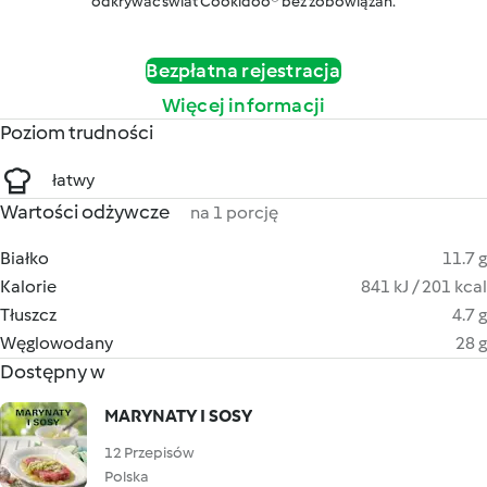
odkrywać świat Cookidoo® bez zobowiązań.
Bezpłatna rejestracja
Więcej informacji
Poziom trudności
łatwy
Wartości odżywcze
na 1 porcję
Białko
11.7 g
Kalorie
841 kJ / 201 kcal
Tłuszcz
4.7 g
Węglowodany
28 g
Dostępny w
MARYNATY I SOSY
12 Przepisów
Polska