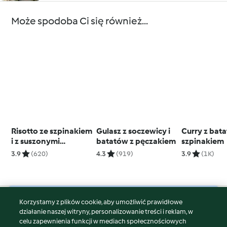
Może spodoba Ci się również...
Risotto ze szpinakiem
Gulasz z soczewicy i
Curry z bata
i z suszonymi
batatów z pęczakiem
szpinakiem
pomidorami
3.9
(620)
4.3
(919)
3.9
(1K)
Korzystamy z plików cookie, aby umożliwić prawidłowe
© Copyright 2026
działanie naszej witryny, personalizowanie treści i reklam, w
celu zapewnienia funkcji w mediach społecznościowych
Warunki korzystania