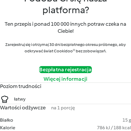
platforma?
Ten przepis i ponad 100 000 innych potraw czeka na
Ciebie!
Zarejestruj się i otrzymaj 30 dni bezpłatnego okresu próbnego, aby
odkrywać świat Cookidoo® bez zobowiązań.
Bezpłatna rejestracja
Więcej informacji
Poziom trudności
łatwy
Wartości odżywcze
na 1 porcję
Białko
15 g
Kalorie
786 kJ / 188 kcal