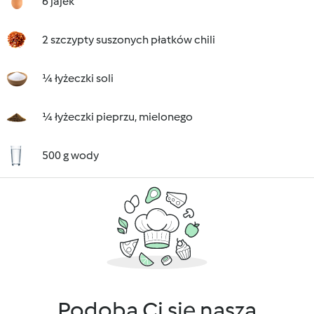
6 jajek
2 szczypty suszonych płatków chili
¼ łyżeczki soli
¼ łyżeczki pieprzu, mielonego
500 g wody
Podoba Ci się nasza