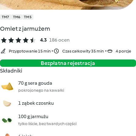
TM7
TM6
TM5
Omlet z jarmużem
4.3
186 ocen
Przygotowanie 15 min
Czas całkowity 35 min
4 porcje
Bezpłatna rejestracja
Składniki
70 g sera gouda
pokrojonego na kawałki
1 ząbek czosnku
100 g jarmużu
tylko liście, bez twardych części