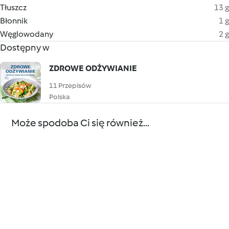
Tłuszcz
13 g
Błonnik
1 g
Węglowodany
2 g
Dostępny w
ZDROWE ODŻYWIANIE
11 Przepisów
Polska
Może spodoba Ci się również...