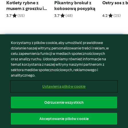
Kotlety rybne z
Pikantny brokuł z
Ostry sos z
musem z groszku i
kokosową posypką
mięty
3.7
(55)
3.7
(48)
4.2
(25)
Korzystamy z plików cookie, aby umożliwić prawidłowe
© Copyright 2026
działanie naszej witryny, personalizowanie treści i reklam, w
celu zapewnienia funkcji w mediach społecznościowych
Warunki korzystania
oraz analizy ruchu. Udostępniamy również informacje na
Polityka prywatności
temat korzystania z naszej witryny naszymi partnerom z
Disclaimer
sektora mediów społecznościowych, reklamowego i
analitycznego.
Znak wydawcy
Pliki cookie
Ustawienia plików cookie
Zgłoś treść
Odstąp od umowy
Odrzucenie wszystkich
Oświadczenie o dostępności
polski
Akceptowanie plików cookie