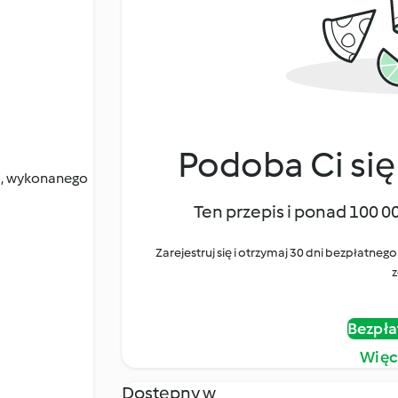
Podoba Ci się
o, wykonanego
Ten przepis i ponad 100 0
Zarejestruj się i otrzymaj 30 dni bezpłatn
z
Bezpła
Więc
Dostępny w