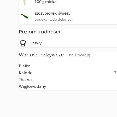
100 g mleka
szczypiorek, świeży
posiekany, do dekoracji
Poziom trudności
łatwy
Wartości odżywcze
na 1 porcję
Białko
Kalorie
7
Tłuszcz
Węglowodany