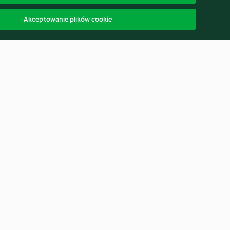
Akceptowanie plików cookie
 pulpecikami
Stroganow z pieczarek
4.4
(3.9K)
polski
ąp od umowy
Oświadczenie o dostępności