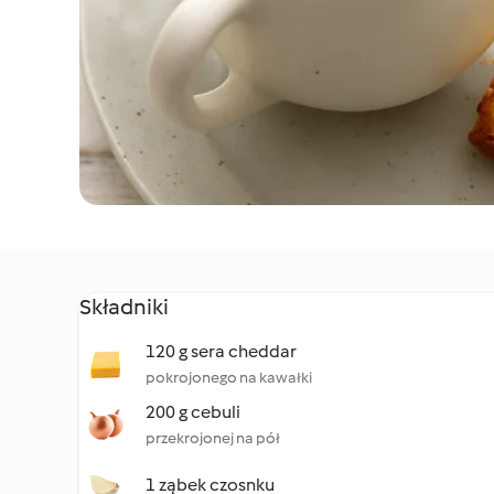
Składniki
120 g sera cheddar
pokrojonego na kawałki
200 g cebuli
przekrojonej na pół
1 ząbek czosnku