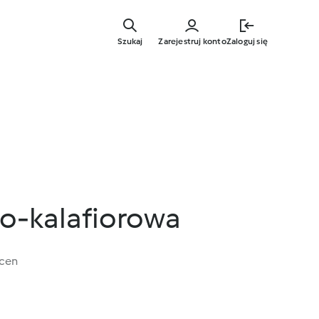
Przejdź
do
Szukaj
Zarejestruj konto
Zaloguj się
głównej
treści
o-kalafiorowa
ocen