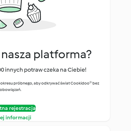
 nasza platforma?
00 innych potraw czeka na Ciebie!
ego okresu próbnego, aby odkrywać świat Cookidoo® bez
obowiązań.
tna rejestracja
ej informacji