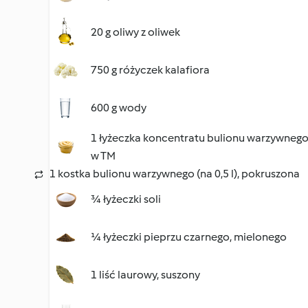
20 g oliwy z oliwek
750 g różyczek kalafiora
600 g wody
1 łyżeczka koncentratu bulionu warzywneg
w TM
1 kostka bulionu warzywnego (na 0,5 l), pokruszona
¾ łyżeczki soli
¼ łyżeczki pieprzu czarnego, mielonego
1 liść laurowy, suszony