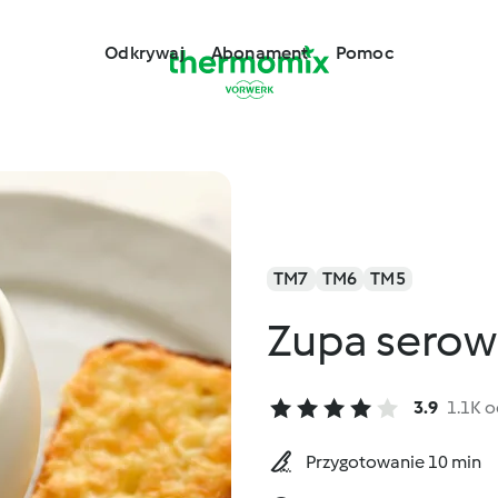
Odkrywaj
Abonament
Pomoc
TM7
TM6
TM5
Zupa serow
3.9
1.1K 
Przygotowanie 10 min