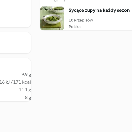
Sycące zupy na każdy sezon
10 Przepisów
Polska
9.9 g
16 kJ / 171 kcal
11.1 g
8 g