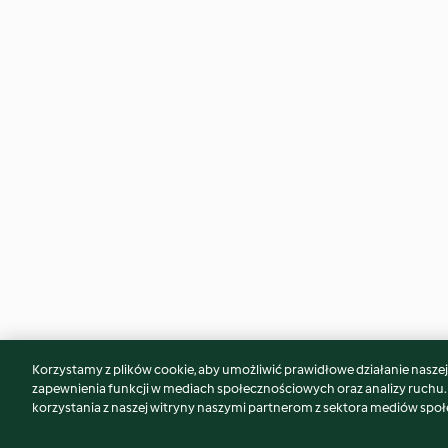
Korzystamy z plików cookie, aby umożliwić prawidłowe działanie naszej w
Może spodoba Ci się również...
zapewnienia funkcji w mediach społecznościowych oraz analizy ruchu
korzystania z naszej witryny naszymi partnerom z sektora mediów spo