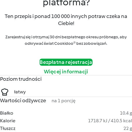
platforma?
Ten przepis i ponad 100 000 innych potraw czeka na
Ciebie!
Zarejestruj się i otrzymaj 30 dni bezpłatnego okresu próbnego, aby
odkrywać świat Cookidoo® bez zobowiązań.
Bezpłatna rejestracja
Więcej informacji
Poziom trudności
łatwy
Wartości odżywcze
na 1 porcję
Białko
10.4 g
Kalorie
1718.7 kJ / 410.5 kcal
Tłuszcz
22 g