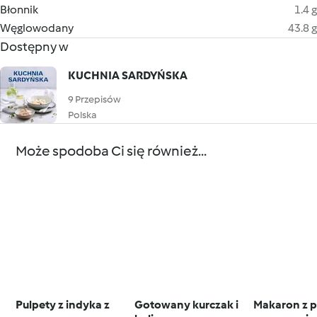
Błonnik
1.4 g
Węglowodany
43.8 g
Dostępny w
KUCHNIA SARDYŃSKA
9 Przepisów
Polska
Może spodoba Ci się również...
Pulpety z indyka z
Gotowany kurczak i
Makaron z p