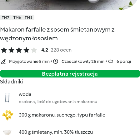
TM7
TM6
TM5
Makaron farfalle z sosem śmietanowym z
wędzonym łososiem
4.2
228 ocen
Przygotowanie 5 min
Czas całkowity 25 min
6 porcji
Bezpłatna rejestracja
Składniki
woda
osolona, ilość do ugotowania makaronu
300 g makaronu, suchego, typu farfalle
400 g śmietany, min. 30% tłuszczu