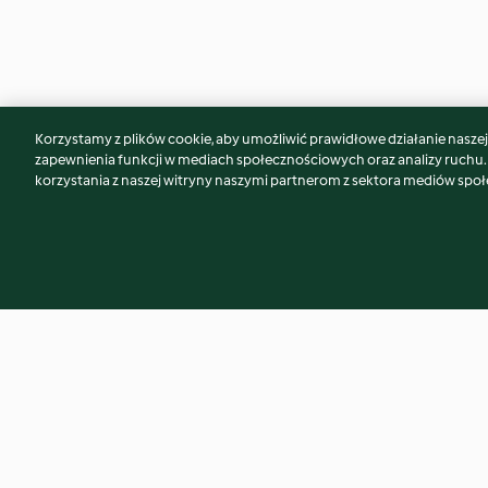
Korzystamy z plików cookie, aby umożliwić prawidłowe działanie naszej w
Może spodoba Ci się również...
zapewnienia funkcji w mediach społecznościowych oraz analizy ruchu
korzystania z naszej witryny naszymi partnerom z sektora mediów spo
Bułeczki z solą gruboziarnistą
Tort bezowy z kr