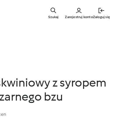
Przejdź
do
Szukaj
Zarejestruj konto
Zaloguj się
głównej
treści
kwiniowy z syropem
czarnego bzu
cen