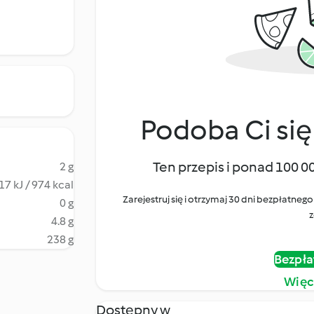
Podoba Ci się
Ten przepis i ponad 100 0
2 g
17 kJ / 974 kcal
Zarejestruj się i otrzymaj 30 dni bezpłatn
0 g
z
4.8 g
238 g
Bezpła
Więc
Dostępny w