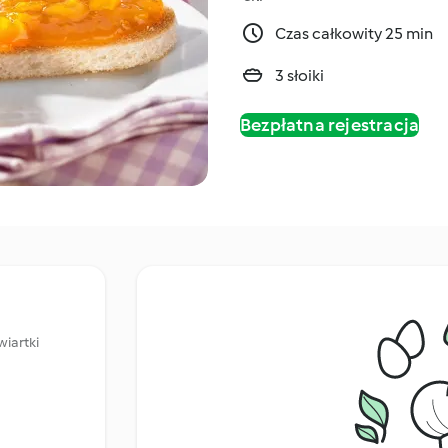
Czas całkowity 25 min
3 słoiki
Bezpłatna rejestracja
wiartki