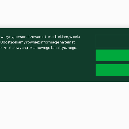
itryny, personalizowanie treści i reklam, w celu
. Udostępniamy również informacje na temat
łecznościowych, reklamowego i analitycznego.
emem
Ciasto z kruszonką
Pierożki na parz