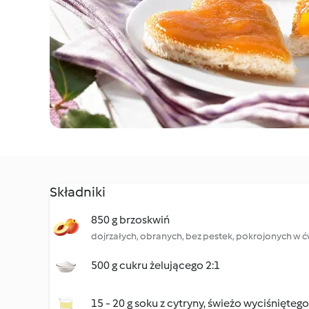
Składniki
850 g brzoskwiń
dojrzałych, obranych, bez pestek, pokrojonych w ć
500 g cukru żelującego 2:1
15 - 20 g soku z cytryny, świeżo wyciśniętego