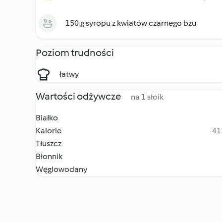
150 g syropu z kwiatów czarnego bzu
Poziom trudności
łatwy
Wartości odżywcze
na 1 słoik
Białko
Kalorie
41
Tłuszcz
Błonnik
Węglowodany