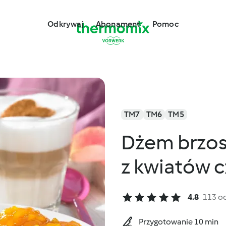
Odkrywaj
Abonament
Pomoc
TM7
TM6
TM5
Dżem brzos
z kwiatów 
4.8
113 o
Przygotowanie 10 min