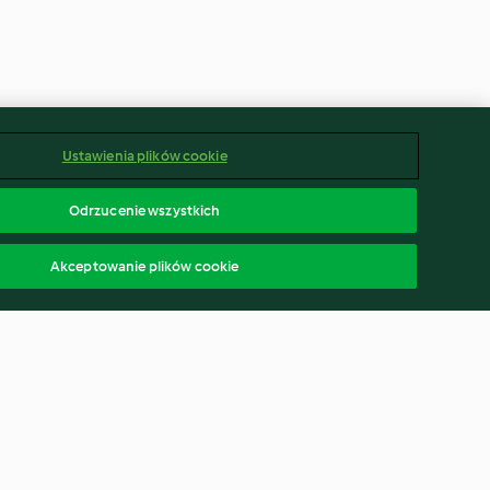
Ustawienia plików cookie
Odrzucenie wszystkich
Akceptowanie plików cookie
e z
Makaroniki malinowe