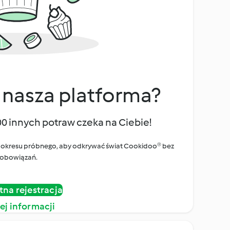
 nasza platforma?
00 innych potraw czeka na Ciebie!
ego okresu próbnego, aby odkrywać świat Cookidoo® bez
obowiązań.
tna rejestracja
ej informacji