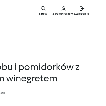
Przejdź
do
Szukaj
Zarejestruj konto
Zaloguj się
głównej
treści
obu i pomidorków z
m winegretem
cen