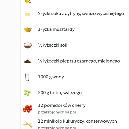
2 łyżki soku z cytryny, świeżo wyciśniętego
1 łyżka musztardy
½ łyżeczki soli
¼ łyżeczki pieprzu czarnego, mielonego
1000 g wody
500 g bobu, świeżego
12 pomidorków cherry
przekrojonych na pół
12 minikolb kukurydzy, konserwowych
przekrojonych na pół