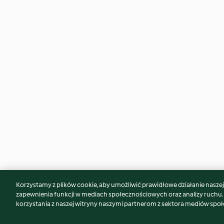
Korzystamy z plików cookie, aby umożliwić prawidłowe działanie naszej w
Może spodoba Ci się również...
zapewnienia funkcji w mediach społecznościowych oraz analizy ruchu
korzystania z naszej witryny naszymi partnerom z sektora mediów spo