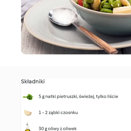
Składniki
5 g natki pietruszki, świeżej, tylko liście
1 - 2 ząbki czosnku
30 g oliwy z oliwek