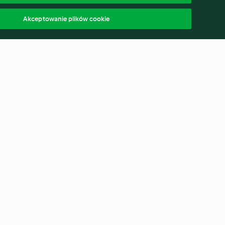
Akceptowanie plików cookie
inakiem na mące
Tatar ze śledzia z kolendrą i
mango
4.2
(234)
polski
ąp od umowy
Oświadczenie o dostępności