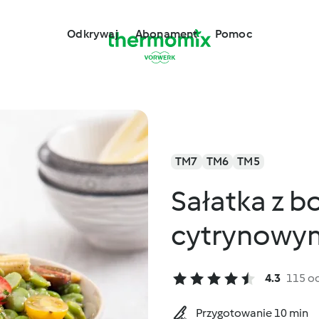
Odkrywaj
Abonament
Pomoc
TM7
TM6
TM5
Sałatka z b
cytrynowy
4.3
115 o
Przygotowanie 10 min