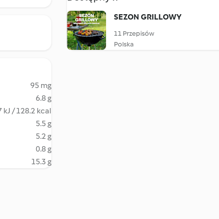
SEZON GRILLOWY
11 Przepisów
Polska
95 mg
6.8 g
 kJ / 128.2 kcal
5.5 g
5.2 g
0.8 g
15.3 g