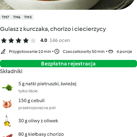
TM7
TM6
TM5
Gulasz z kurczaka, chorizo i ciecierzycy
4.0
146 ocen
Przygotowanie 10 min
Czas całkowity 50 min
4 porcje
Bezpłatna rejestracja
Składniki
5 g natki pietruszki, świeżej
tylko liście
150 g cebuli
przekrojonej na pół
30 g oliwy z oliwek
80 g kiełbasy chorizo