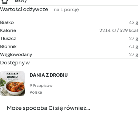
łatwy
Wartości odżywcze
na 1 porcję
Białko
42 g
Kalorie
2214 kJ / 529 kcal
Tłuszcz
27 g
Błonnik
7.1 g
Węglowodany
27 g
Dostępny w
DANIA Z DROBIU
9 Przepisów
Polska
Może spodoba Ci się również...