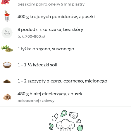
bez skóry, pokrojonej w 5 mm plastry
400 g krojonych pomidorów, z puszki
8 podudzi z kurczaka, bez skóry
(ok. 700-800 g)
1 łyżka oregano, suszonego
1 - 1 ½ łyżeczki soli
1 - 2 szczypty pieprzu czarnego, mielonego
480 g białej ciecierzycy, z puszki
odsączonej z zalewy