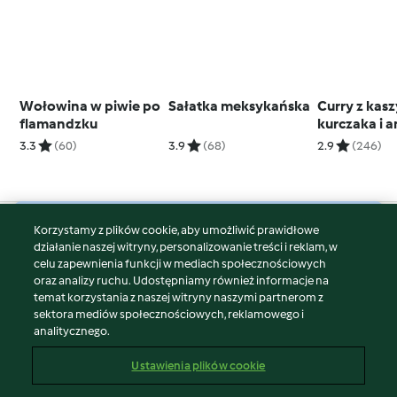
Wołowina w piwie po
Sałatka meksykańska
Curry z kasz
flamandzku
kurczaka i 
(bez glutenu
3.3
(60)
3.9
(68)
2.9
(246)
Korzystamy z plików cookie, aby umożliwić prawidłowe
© Copyright 2026
działanie naszej witryny, personalizowanie treści i reklam, w
celu zapewnienia funkcji w mediach społecznościowych
Warunki korzystania
oraz analizy ruchu. Udostępniamy również informacje na
Polityka prywatności
temat korzystania z naszej witryny naszymi partnerom z
Disclaimer
sektora mediów społecznościowych, reklamowego i
analitycznego.
Znak wydawcy
Pliki cookie
Ustawienia plików cookie
Zgłoś treść