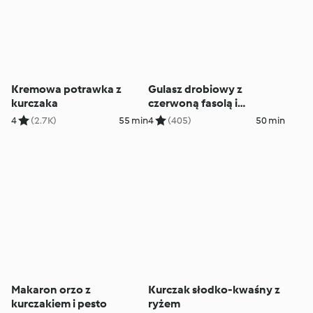
Kremowa potrawka z
Gulasz drobiowy z
kurczaka
czerwoną fasolą i
batatami
4
(2.7K)
55 min
4
(405)
50 min
Makaron orzo z
Kurczak słodko-kwaśny z
kurczakiem i pesto
ryżem