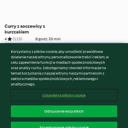
Curry z soczewicy z
kurczakiem
4
(123)
8 godz. 35 min
Korzystamy z plików cookie, aby umożliwić prawidłowe
© Copyright 2026
działanie naszej witryny, personalizowanie treści i reklam, w
celu zapewnienia funkcji w mediach społecznościowych
Warunki korzystania
oraz analizy ruchu. Udostępniamy również informacje na
Polityka prywatności
temat korzystania z naszej witryny naszymi partnerom z
Disclaimer
sektora mediów społecznościowych, reklamowego i
analitycznego.
Znak wydawcy
Pliki cookie
Ustawienia plików cookie
Zgłoś treść
Odstąp od umowy
Odrzucenie wszystkich
Oświadczenie o dostępności
polski
Akceptowanie plików cookie