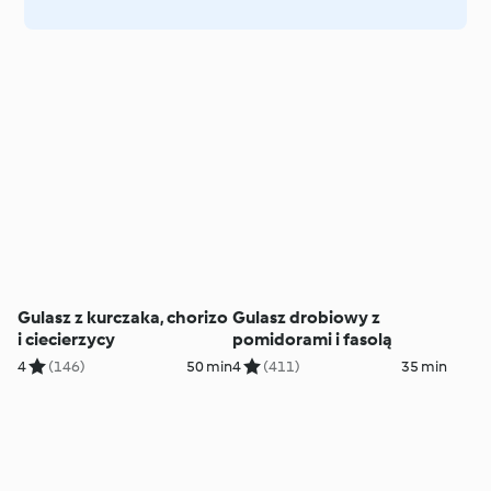
Gulasz z kurczaka, chorizo
Gulasz drobiowy z
i ciecierzycy
pomidorami i fasolą
4
(146)
50 min
4
(411)
35 min