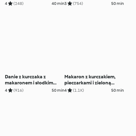
4
(248)
40 min
3
(754)
50 min
Danie z kurczaka z
Makaron z kurczakiem,
makaronem i słodkim
pieczarkami i zieloną
sosem BBQ
fasolką
4
(916)
50 min
4
(1.1K)
50 min