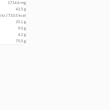
1714.6 mg
42.5 g
 kJ / 710.5 kcal
25.1 g
9.5 g
4.2 g
75.5 g