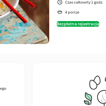
Czas całkowity 1 godz.
4 porcje
Bezpłatna rejestracja
hego