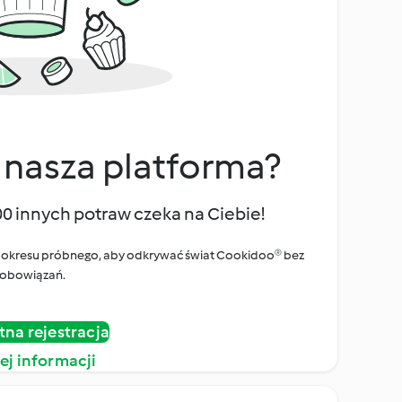
 nasza platforma?
00 innych potraw czeka na Ciebie!
ego okresu próbnego, aby odkrywać świat Cookidoo® bez
obowiązań.
tna rejestracja
ej informacji