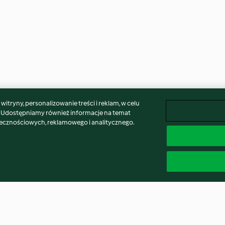
itryny, personalizowanie treści i reklam, w celu
. Udostępniamy również informacje na temat
łecznościowych, reklamowego i analitycznego.