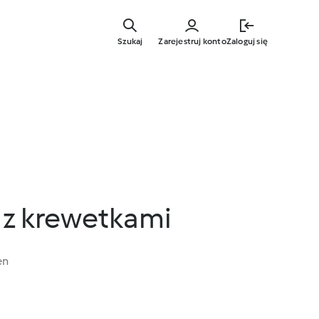
Przejdź
do
Szukaj
Zarejestruj konto
Zaloguj się
głównej
treści
z krewetkami
en