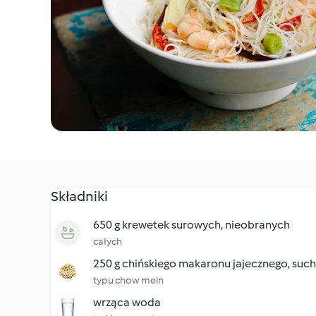
Składniki
650 g krewetek surowych, nieobranych
całych
250 g chińskiego makaronu jajecznego, suc
typu chow mein
wrząca woda