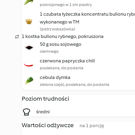
pokrojonego w 1 cm plastry
1 czubata łyżeczka koncentratu bulionu ryb
wykonanego w TM
(patrz wskazówka)
1 kostka bulionu rybnego, pokruszona
50 g sosu sojowego
ciemnego
czerwona papryczka chili
posiekana, do podania
cebula dymka
zielona część, posiekana, do podania
Poziom trudności
średni
Wartości odżywcze
na 1 porcję