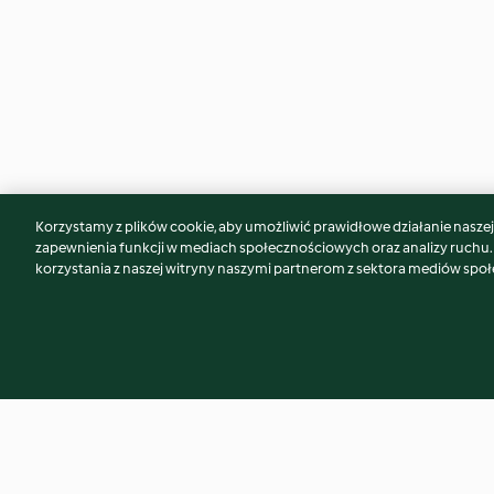
Korzystamy z plików cookie, aby umożliwić prawidłowe działanie naszej w
Może spodoba Ci się również...
zapewnienia funkcji w mediach społecznościowych oraz analizy ruchu
korzystania z naszej witryny naszymi partnerom z sektora mediów spo