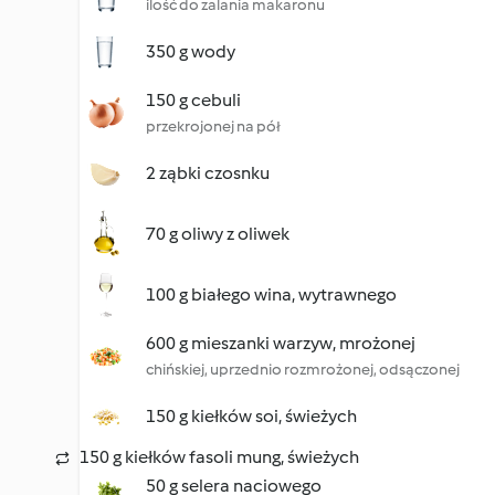
ilość do zalania makaronu
350 g wody
150 g cebuli
przekrojonej na pół
2 ząbki czosnku
70 g oliwy z oliwek
100 g białego wina, wytrawnego
600 g mieszanki warzyw, mrożonej
chińskiej, uprzednio rozmrożonej, odsączonej
150 g kiełków soi, świeżych
150 g kiełków fasoli mung, świeżych
50 g selera naciowego