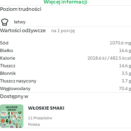
Więcej informacji
Poziom trudności
łatwy
Wartości odżywcze
na 1 porcję
Sód
1070.6 mg
Białko
16.6 g
Kalorie
2018.6 kJ / 482.5 kcal
Tłuszcz
14.6 g
Błonnik
3.5 g
Tłuszcz nasycony
3.7 g
Węglowodany
70.4 g
Dostępny w
WŁOSKIE SMAKI
11 Przepisów
Polska