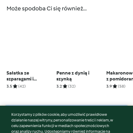
Może spodoba Ci się również...
Sałatka ze
Penne z dynią i
Makaronowe
szparagami i
szynką
z pomidoram
brązowym ryżem
bakłażane
3.5
(42)
3.2
(32)
3.9
(58)
Korzystamy z plików cookie, aby umożliwić prawidłowe
© Copyright 2026
działanie naszej witryny, personalizowanie treści i reklam, w
celu zapewnienia funkcji w mediach społecznościowych
Warunki korzystania
oraz analizy ruchu. Udostępniamy również informacje na