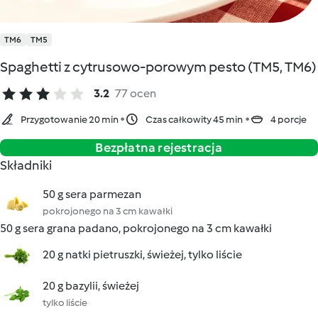
TM6
TM5
Spaghetti z cytrusowo-porowym pesto (TM5, TM6)
3.2
77 ocen
Przygotowanie 20 min
Czas całkowity 45 min
4 porcje
Bezpłatna rejestracja
Składniki
50 g sera parmezan
pokrojonego na 3 cm kawałki
50 g sera grana padano, pokrojonego na 3 cm kawałki
20 g natki pietruszki, świeżej, tylko liście
20 g bazylii, świeżej
tylko liście