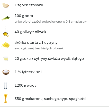
1 ząbek czosnku
100 g pora
tylko białej części, pokrojonego w 0,5 cm plastry
40 g oliwy z oliwek
skórka otarta z 1 cytryny
ekologicznej, bez białych błonek
20 g soku z cytryny, świeżo wyciśniętego
1 ½ łyżeczki soli
1200 g wody
350 g makaronu, suchego, typu spaghetti