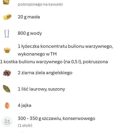
pokrojonego na kawałki
20 g masła
800 g wody
1 łyżeczka koncentratu bulionu warzywnego,
wykonanego w TM
1 kostka bulionu warzywnego (na 0,5 l), pokruszona
2 ziarna ziela angielskiego
1 liść laurowy, suszony
4 jajka
300 - 350 g szczawiu, konserwowego
(1 słoik)