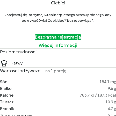
Ciebie!
Zarejestruj się i otrzymaj 30 dni bezpłatnego okresu próbnego, aby
odkrywać świat Cookidoo® bez zobowiązań.
Bezpłatna rejestracja
Więcej informacji
Poziom trudności
łatwy
Wartości odżywcze
na 1 porcję
Sód
184.1 mg
Białko
9.6 g
Kalorie
783.7 kJ / 187.3 kcal
Tłuszcz
10.9 g
Błonnik
4.7 g
Tłuszcz nasycony
5.1 g