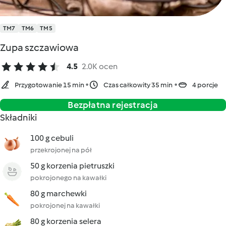
TM7
TM6
TM5
Zupa szczawiowa
4.5
2.0K ocen
Przygotowanie 15 min
Czas całkowity 35 min
4 porcje
Bezpłatna rejestracja
Składniki
100 g cebuli
przekrojonej na pół
50 g korzenia pietruszki
pokrojonego na kawałki
80 g marchewki
pokrojonej na kawałki
80 g korzenia selera