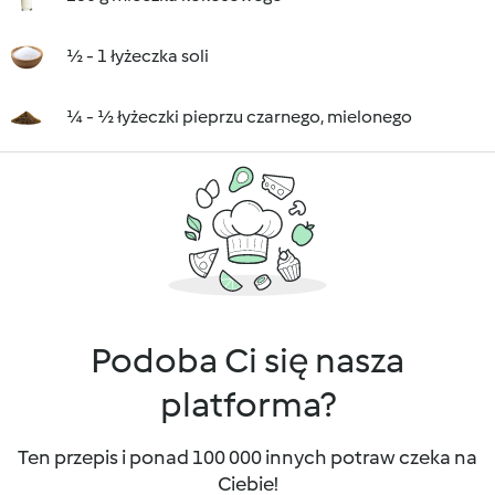
½ - 1 łyżeczka soli
¼ - ½ łyżeczki pieprzu czarnego, mielonego
Podoba Ci się nasza
platforma?
Ten przepis i ponad 100 000 innych potraw czeka na
Ciebie!