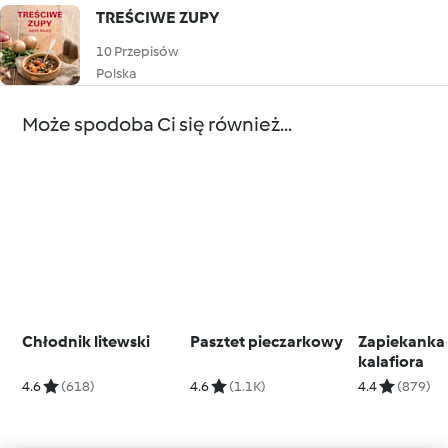
TREŚCIWE ZUPY
10 Przepisów
Polska
Może spodoba Ci się również...
Chłodnik litewski
Pasztet pieczarkowy
Zapiekanka
kalafiora
4.6
(618)
4.6
(1.1K)
4.4
(879)