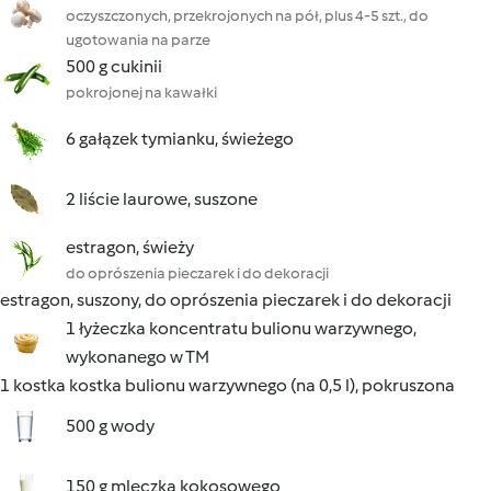
oczyszczonych, przekrojonych na pół, plus 4-5 szt., do
ugotowania na parze
500 g cukinii
pokrojonej na kawałki
6 gałązek tymianku, świeżego
2 liście laurowe, suszone
estragon, świeży
do oprószenia pieczarek i do dekoracji
estragon, suszony, do oprószenia pieczarek i do dekoracji
1 łyżeczka koncentratu bulionu warzywnego,
wykonanego w TM
1 kostka kostka bulionu warzywnego (na 0,5 l), pokruszona
500 g wody
150 g mleczka kokosowego