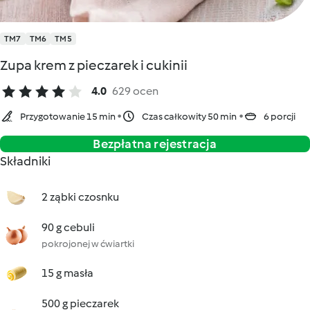
TM7
TM6
TM5
Zupa krem z pieczarek i cukinii
4.0
629 ocen
Przygotowanie 15 min
Czas całkowity 50 min
6 porcji
Bezpłatna rejestracja
Składniki
2 ząbki czosnku
90 g cebuli
pokrojonej w ćwiartki
15 g masła
500 g pieczarek