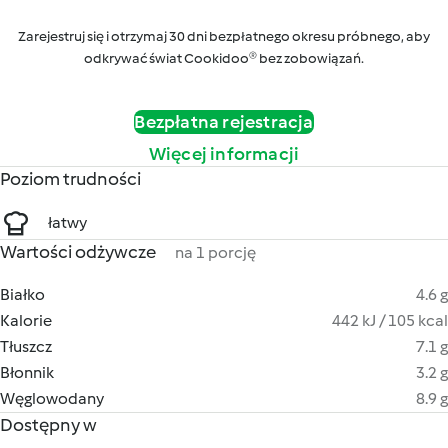
Zarejestruj się i otrzymaj 30 dni bezpłatnego okresu próbnego, aby
odkrywać świat Cookidoo® bez zobowiązań.
Bezpłatna rejestracja
Więcej informacji
Poziom trudności
łatwy
Wartości odżywcze
na 1 porcję
Białko
4.6 g
Kalorie
442 kJ / 105 kcal
Tłuszcz
7.1 g
Błonnik
3.2 g
Węglowodany
8.9 g
Dostępny w