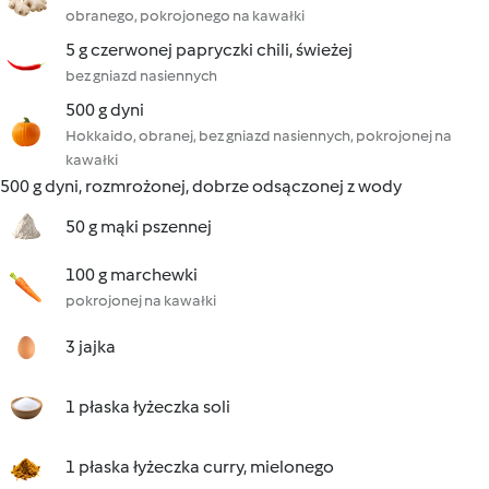
obranego, pokrojonego na kawałki
5 g czerwonej papryczki chili, świeżej
bez gniazd nasiennych
500 g dyni
Hokkaido, obranej, bez gniazd nasiennych, pokrojonej na
kawałki
500 g dyni, rozmrożonej, dobrze odsączonej z wody
50 g mąki pszennej
100 g marchewki
pokrojonej na kawałki
3 jajka
1 płaska łyżeczka soli
1 płaska łyżeczka curry, mielonego