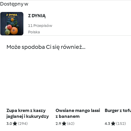
Dostępny w
Z DYNIĄ
11 Przepisów
Polska
Może spodoba Ci się również...
Zupa krem z kaszy
Owsiane mango lassi
Burger z tof
jaglanej i kukurydzy
z bananem
3.0
(294)
2.9
(62)
4.3
(152)