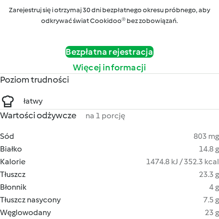
Zarejestruj się i otrzymaj 30 dni bezpłatnego okresu próbnego, aby
odkrywać świat Cookidoo® bez zobowiązań.
Bezpłatna rejestracja
Więcej informacji
Poziom trudności
łatwy
Wartości odżywcze
na 1 porcję
Sód
803 mg
Białko
14.8 g
Kalorie
1474.8 kJ / 352.3 kcal
Tłuszcz
23.3 g
Błonnik
4 g
Tłuszcz nasycony
7.5 g
Węglowodany
23 g