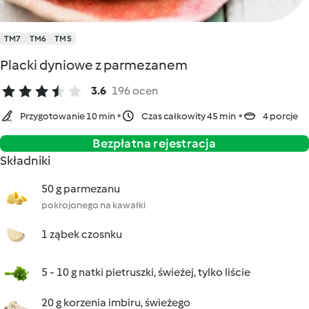
TM7
TM6
TM5
Placki dyniowe z parmezanem
3.6
196 ocen
Przygotowanie 10 min
Czas całkowity 45 min
4 porcje
Bezpłatna rejestracja
Składniki
50 g parmezanu
pokrojonego na kawałki
1 ząbek czosnku
5 - 10 g natki pietruszki, świeżej, tylko liście
20 g korzenia imbiru, świeżego