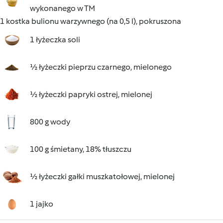
wykonanego w TM
1 kostka bulionu warzywnego (na 0,5 l), pokruszona
1 łyżeczka soli
½ łyżeczki pieprzu czarnego, mielonego
½ łyżeczki papryki ostrej, mielonej
800 g wody
100 g śmietany, 18% tłuszczu
½ łyżeczki gałki muszkatołowej, mielonej
1 jajko