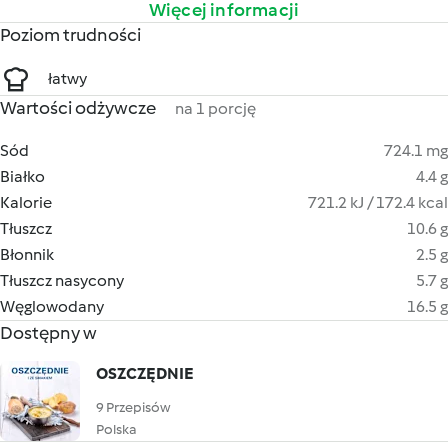
Więcej informacji
Poziom trudności
łatwy
Wartości odżywcze
na 1 porcję
Sód
724.1 mg
Białko
4.4 g
Kalorie
721.2 kJ / 172.4 kcal
Tłuszcz
10.6 g
Błonnik
2.5 g
Tłuszcz nasycony
5.7 g
Węglowodany
16.5 g
Dostępny w
OSZCZĘDNIE
9 Przepisów
Polska