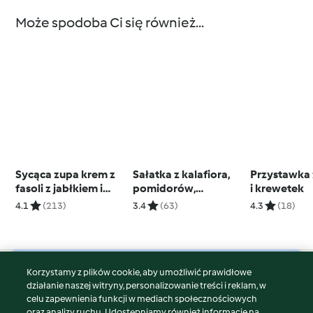
Może spodoba Ci się również...
Sycąca zupa krem z
Sałatka z kalafiora,
Przystawka
fasoli z jabłkiem i
pomidorów,
i krewetek
majerankiem
migdałów i oliwek
4.1
(213)
3.4
(63)
4.3
(18)
Korzystamy z plików cookie, aby umożliwić prawidłowe
© Copyright 2026
działanie naszej witryny, personalizowanie treści i reklam, w
celu zapewnienia funkcji w mediach społecznościowych
Warunki korzystania
oraz analizy ruchu. Udostępniamy również informacje na