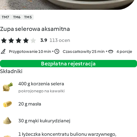
TM7
TM6
TM5
Zupa selerowa aksamitna
3.9
113 ocen
Przygotowanie 10 min
Czas całkowity 25 min
4 porcje
Bezpłatna rejestracja
Składniki
400 g korzenia selera
pokrojonego na kawałki
20 g masła
30 g mąki kukurydzianej
1 łyżeczka koncentratu bulionu warzywnego,