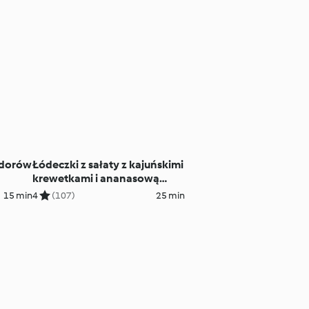
idorów
Łódeczki z sałaty z kajuńskimi
krewetkami i ananasową
salsą
15 min
4
(107)
25 min