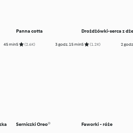
Panna cotta
Drożdżówki-serca z d
45 min
5
(2.6K)
3 godz. 15 min
5
(1.2K)
2 godz
zka
Serniczki Oreo®
Faworki - róże