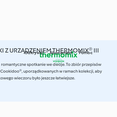
 Z URZĄDZENIEM THERMOMIX® III
Odkrywaj
Abonament
Pomoc
 romantyczne spotkanie we dwoje. To zbiór przepisów
 Cookidoo®, uporządkowanych w ramach kolekcji, aby
owego wieczoru było jeszcze łatwiejsze.