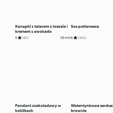
Kanapki z tatarem z łososia i
Sos puttanesca
kremem z awokado
5
(81)
20 min
5
(281)
Fondant czekoladowy w
Walentynkowe serdus
kokilkach
brownie