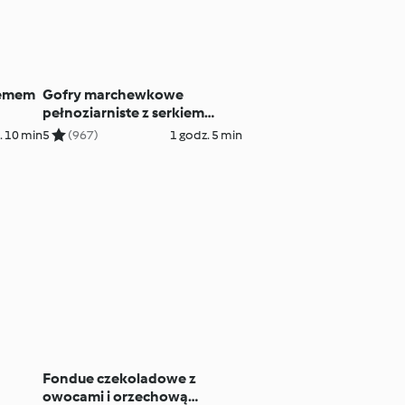
żemem
Gofry marchewkowe
pełnoziarniste z serkiem
cynamonowym
. 10 min
5
(967)
1 godz. 5 min
Fondue czekoladowe z
owocami i orzechową