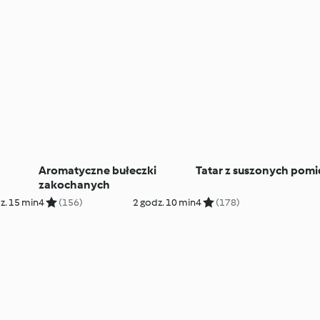
Aromatyczne bułeczki
Tatar z suszonych pom
zakochanych
z. 15 min
4
(156)
2 godz. 10 min
4
(178)