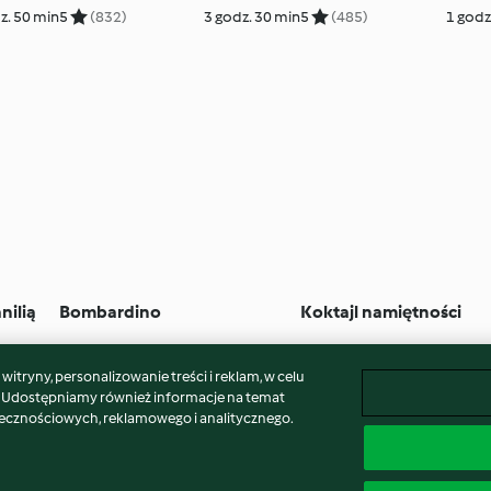
z. 50 min
5
(832)
3 godz. 30 min
5
(485)
1 godz
nilią
Bombardino
Koktajl namiętności
15 min
4
(79)
15 min
5
(372)
itryny, personalizowanie treści i reklam, w celu
. Udostępniamy również informacje na temat
łecznościowych, reklamowego i analitycznego.
laimer
Znak wydawcy
Pliki cookie
Zgłoś treść
Odst