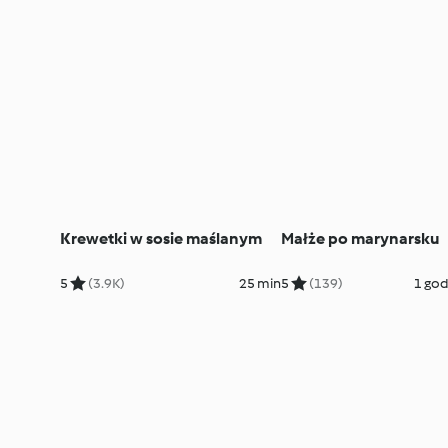
Krewetki w sosie maślanym
Małże po marynarsku
5
(3.9K)
25 min
5
(139)
1 god