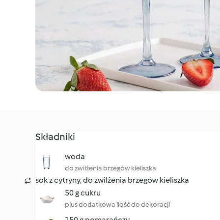
Składniki
woda
do zwilżenia brzegów kieliszka
sok z cytryny, do zwilżenia brzegów kieliszka
50 g cukru
plus dodatkowa ilość do dekoracji
150 g pomarańczy