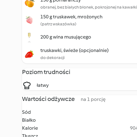
obranej, bez białych błonek, pokrojonej na kawałki
150 g truskawek, mrożonych
(patrz wskazówka)
200 g wina musującego
truskawki, świeże (opcjonalnie)
do dekoracji
Poziom trudności
łatwy
Wartości odżywcze
na 1 porcję
Sód
Białko
Kalorie
904
Tłuszcz