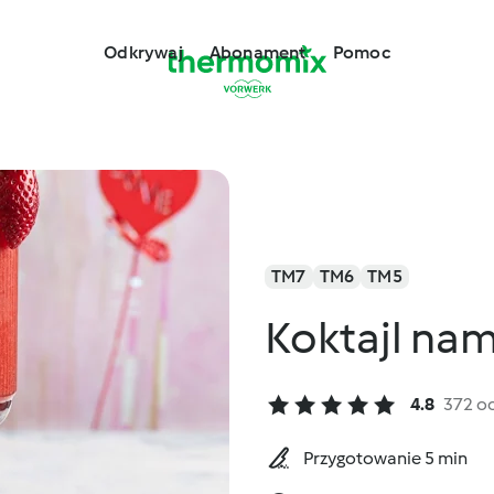
Odkrywaj
Abonament
Pomoc
TM7
TM6
TM5
Koktajl nam
4.8
372 o
Przygotowanie 5 min