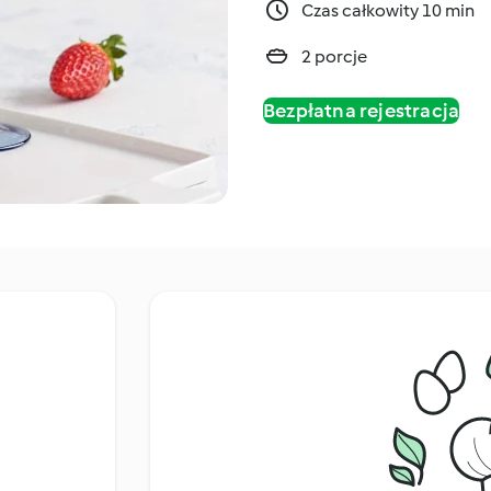
Czas całkowity 10 min
2 porcje
Bezpłatna rejestracja