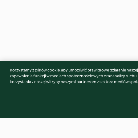
Korzystamy z plików cookie, aby umożliwić prawidłowe działanie naszej w
Może spodoba Ci się również...
zapewnienia funkcji w mediach społecznościowych oraz analizy ruchu
korzystania z naszej witryny naszymi partnerom z sektora mediów spo