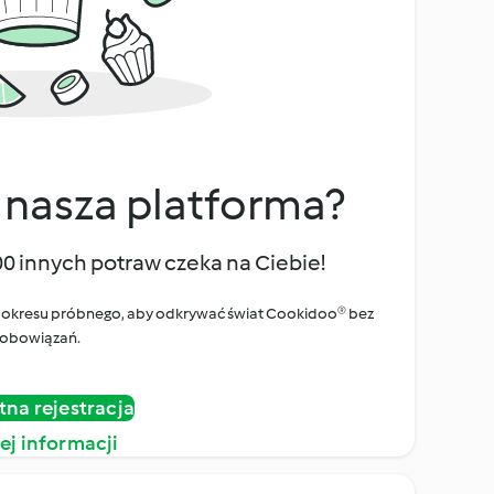
 nasza platforma?
00 innych potraw czeka na Ciebie!
ego okresu próbnego, aby odkrywać świat Cookidoo® bez
obowiązań.
tna rejestracja
ej informacji