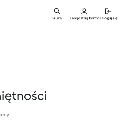
Przejdź
do
Szukaj
Zarejestruj konto
Zaloguj się
głównej
treści
iętności
ceny