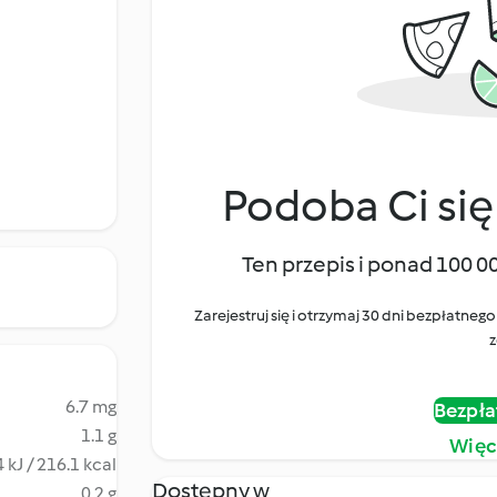
Podoba Ci się
Ten przepis i ponad 100 0
Zarejestruj się i otrzymaj 30 dni bezpłatn
z
6.7 mg
Bezpła
1.1 g
Więc
 kJ / 216.1 kcal
Dostępny w
0.2 g