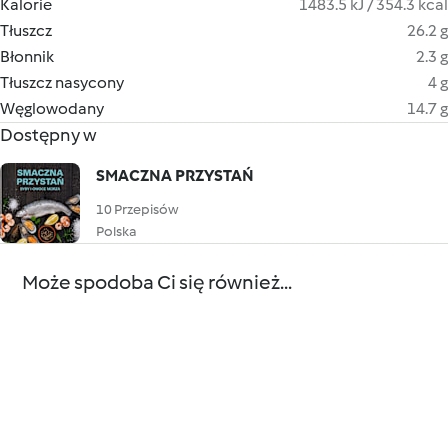
Kalorie
1483.5 kJ / 354.3 kcal
Tłuszcz
26.2 g
Błonnik
2.3 g
Tłuszcz nasycony
4 g
Węglowodany
14.7 g
Dostępny w
SMACZNA PRZYSTAŃ
10 Przepisów
Polska
Może spodoba Ci się również...