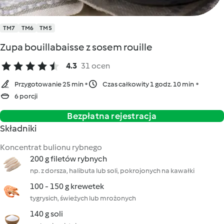
TM7
TM6
TM5
Zupa bouillabaisse z sosem rouille
4.3
31 ocen
Przygotowanie 25 min
Czas całkowity 1 godz. 10 min
6 porcji
Bezpłatna rejestracja
Składniki
Koncentrat bulionu rybnego
200 g filetów rybnych
np. z dorsza, halibuta lub soli, pokrojonych na kawałki
100 - 150 g krewetek
tygrysich, świeżych lub mrożonych
140 g soli