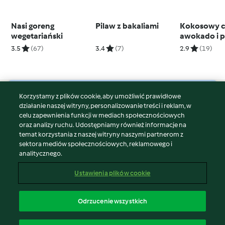
Nasi goreng
Pilaw z bakaliami
Kokosowy c
wegetariański
awokado i p
curry
3.5
(67)
3.4
(7)
2.9
(19)
Korzystamy z plików cookie, aby umożliwić prawidłowe
© Copyright 2026
działanie naszej witryny, personalizowanie treści i reklam, w
celu zapewnienia funkcji w mediach społecznościowych
Warunki korzystania
oraz analizy ruchu. Udostępniamy również informacje na
Polityka prywatności
temat korzystania z naszej witryny naszymi partnerom z
Disclaimer
sektora mediów społecznościowych, reklamowego i
analitycznego.
Znak wydawcy
Pliki cookie
Ustawienia plików cookie
Zgłoś treść
Odstąp od umowy
Odrzucenie wszystkich
Oświadczenie o dostępności