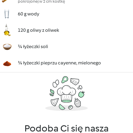
pokrojonej w 2 cm kostkę
60 g wody
120 g oliwy z oliwek
¾ łyżeczki soli
¾ łyżeczki pieprzu cayenne, mielonego
Podoba Ci się nasza