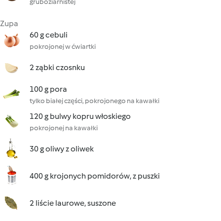
gruboziarnistej
Zupa
60 g cebuli
pokrojonej w ćwiartki
2 ząbki czosnku
100 g pora
tylko białej części, pokrojonego na kawałki
120 g bulwy kopru włoskiego
pokrojonej na kawałki
30 g oliwy z oliwek
400 g krojonych pomidorów, z puszki
2 liście laurowe, suszone