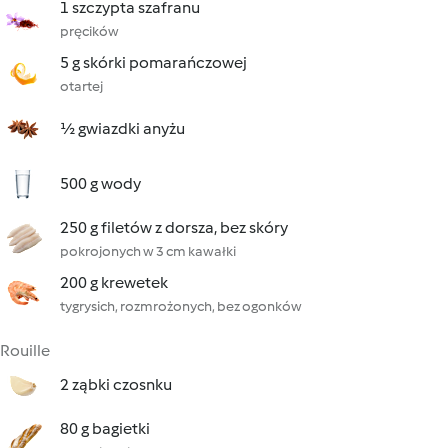
1 szczypta szafranu
pręcików
5 g skórki pomarańczowej
otartej
½ gwiazdki anyżu
500 g wody
250 g filetów z dorsza, bez skóry
pokrojonych w 3 cm kawałki
200 g krewetek
tygrysich, rozmrożonych, bez ogonków
Rouille
2 ząbki czosnku
80 g bagietki