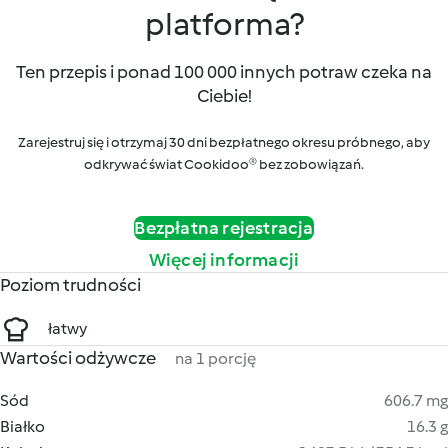
platforma?
Ten przepis i ponad 100 000 innych potraw czeka na
Ciebie!
Zarejestruj się i otrzymaj 30 dni bezpłatnego okresu próbnego, aby
odkrywać świat Cookidoo® bez zobowiązań.
Bezpłatna rejestracja
Więcej informacji
Poziom trudności
łatwy
Wartości odżywcze
na 1 porcję
Sód
606.7 mg
Białko
16.3 g