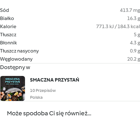
Sód
413.7 mg
Białko
16.3 g
Kalorie
771.3 kJ / 184.3 kcal
Tłuszcz
5 g
Błonnik
4.3 g
Tłuszcz nasycony
0.9 g
Węglowodany
20.2 g
Dostępny w
SMACZNA PRZYSTAŃ
10 Przepisów
Polska
Może spodoba Ci się również...