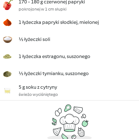
170 - 180 g czerwonej papryki
pokrojonej w 1 cm słupki
1 łyżeczka papryki słodkiej, mielonej
½ łyżeczki soli
1 łyżeczka estragonu, suszonego
½ łyżeczki tymianku, suszonego
5 g soku z cytryny
świeżo wyciśniętego