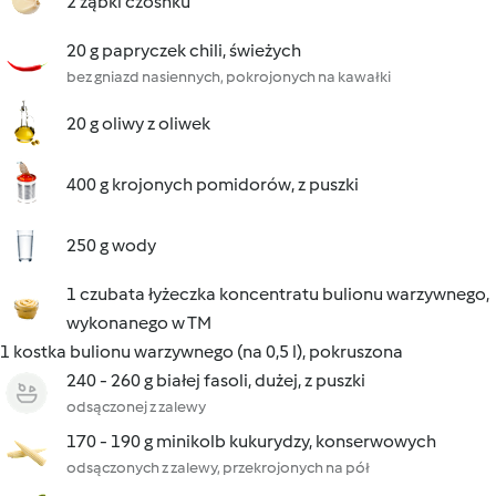
2 ząbki czosnku
20 g papryczek chili, świeżych
bez gniazd nasiennych, pokrojonych na kawałki
20 g oliwy z oliwek
400 g krojonych pomidorów, z puszki
250 g wody
1 czubata łyżeczka koncentratu bulionu warzywnego,
wykonanego w TM
1 kostka bulionu warzywnego (na 0,5 l), pokruszona
240 - 260 g białej fasoli, dużej, z puszki
odsączonej z zalewy
170 - 190 g minikolb kukurydzy, konserwowych
odsączonych z zalewy, przekrojonych na pół