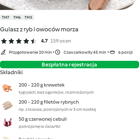
TM7
TM6
TM5
Gulasz z ryb i owoców morza
4.7
159 ocen
Przygotowanie 20 min
Czas całkowity 45 min
6 porcji
Bezpłatna rejestracja
Składniki
200 - 220 g krewetek
tygrysich, bez ogonków, rozmrożonych
200 - 220 g filetów rybnych
np. z łososia, pokrojonych w 3 cm kostkę
50 g czerwonej cebuli
pokrojonej w ćwiartki