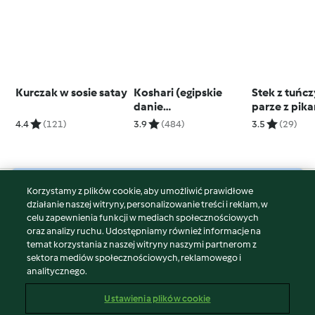
Kurczak w sosie satay
Koshari (egipskie
Stek z tuńc
danie
parze z pik
jednogarnkowe)
dipem z po
4.4
(121)
3.9
(484)
3.5
(29)
soczewicy
Korzystamy z plików cookie, aby umożliwić prawidłowe
© Copyright 2026
działanie naszej witryny, personalizowanie treści i reklam, w
celu zapewnienia funkcji w mediach społecznościowych
Warunki korzystania
oraz analizy ruchu. Udostępniamy również informacje na
Polityka prywatności
temat korzystania z naszej witryny naszymi partnerom z
Disclaimer
sektora mediów społecznościowych, reklamowego i
analitycznego.
Znak wydawcy
Pliki cookie
Ustawienia plików cookie
Zgłoś treść