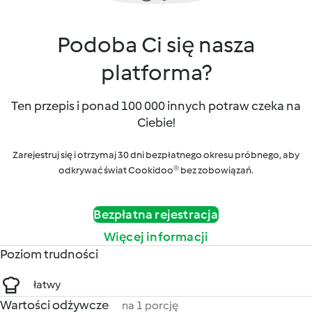
Podoba Ci się nasza
platforma?
Ten przepis i ponad 100 000 innych potraw czeka na
Ciebie!
Zarejestruj się i otrzymaj 30 dni bezpłatnego okresu próbnego, aby
odkrywać świat Cookidoo® bez zobowiązań.
Bezpłatna rejestracja
Więcej informacji
Poziom trudności
łatwy
Wartości odżywcze
na 1 porcję