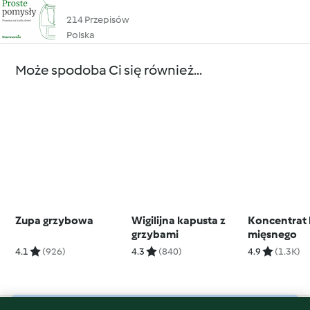
214 Przepisów
Polska
Może spodoba Ci się również...
Zupa grzybowa
Wigilijna kapusta z
Koncentrat 
grzybami
mięsnego
4.1
(926)
4.3
(840)
4.9
(1.3K)