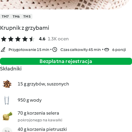
TM7
TM6
TM5
Krupnik z grzybami
4.6
1.3K ocen
Przygotowanie 15 min
Czas całkowity 45 min
6 porcji
Bezpłatna rejestracja
Składniki
15 g grzybów, suszonych
950 g wody
70 g korzenia selera
pokrojonego na kawałki
40 g korzenia pietruszki