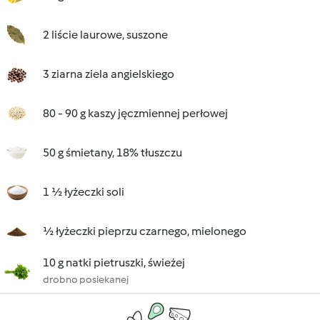
2 liście laurowe, suszone
3 ziarna ziela angielskiego
80 - 90 g kaszy jęczmiennej perłowej
50 g śmietany, 18% tłuszczu
1 ½ łyżeczki soli
½ łyżeczki pieprzu czarnego, mielonego
10 g natki pietruszki, świeżej
drobno posiekanej