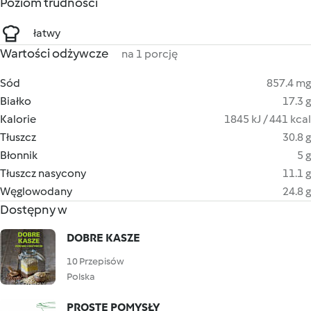
Poziom trudności
łatwy
Wartości odżywcze
na 1 porcję
Sód
857.4 mg
Białko
17.3 g
Kalorie
1845 kJ / 441 kcal
Tłuszcz
30.8 g
Błonnik
5 g
Tłuszcz nasycony
11.1 g
Węglowodany
24.8 g
Dostępny w
DOBRE KASZE
10 Przepisów
Polska
PROSTE POMYSŁY