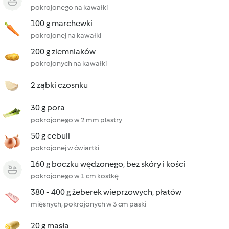
pokrojonego na kawałki
100 g marchewki
pokrojonej na kawałki
200 g ziemniaków
pokrojonych na kawałki
2 ząbki czosnku
30 g pora
pokrojonego w 2 mm plastry
50 g cebuli
pokrojonej w ćwiartki
160 g boczku wędzonego, bez skóry i kości
pokrojonego w 1 cm kostkę
380 - 400 g żeberek wieprzowych, płatów
mięsnych, pokrojonych w 3 cm paski
20 g masła