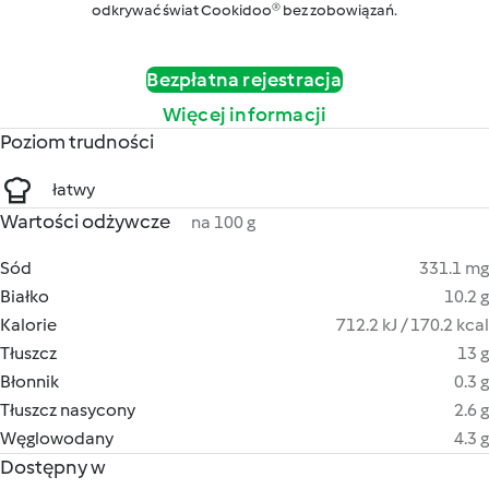
odkrywać świat Cookidoo® bez zobowiązań.
Bezpłatna rejestracja
Więcej informacji
Poziom trudności
łatwy
Wartości odżywcze
na 100 g
Sód
331.1 mg
Białko
10.2 g
Kalorie
712.2 kJ / 170.2 kcal
Tłuszcz
13 g
Błonnik
0.3 g
Tłuszcz nasycony
2.6 g
Węglowodany
4.3 g
Dostępny w