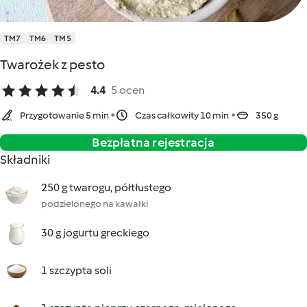
TM7
TM6
TM5
Twarożek z pesto
4.4
5 ocen
Przygotowanie 5 min
Czas całkowity 10 min
350 g
Bezpłatna rejestracja
Składniki
250 g twarogu, półtłustego
podzielonego na kawałki
30 g jogurtu greckiego
1 szczypta soli