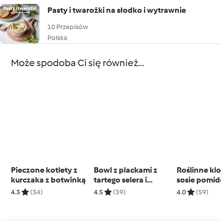
Pasty i twarożki na słodko i wytrawnie
10 Przepisów
Polska
Może spodoba Ci się również...
Pieczone kotlety z
Bowl z plackami z
Roślinne klo
kurczaka z botwinką
tartego selera i
sosie pomi
jajkiem na miękko
z kuskusem 
4.3
(34)
4.5
(39)
4.0
(59)
(TM6, TM7)
warzywami 
TM6)