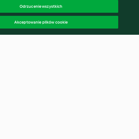
Odrzucenie wszystkich
Akceptowanie plików cookie
 z ciecierzycą
Bowl z soczewicą, warzywami i
serem halloumi
4.7
(276)