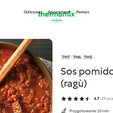
Odkrywaj
Abonament
Pomoc
TM7
TM6
TM5
Sos pomido
(ragù)
4.7
29 oc
Przygotowanie 10 min