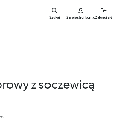
Przejdź
do
Szukaj
Zarejestruj konto
Zaloguj się
głównej
treści
rowy z soczewicą
en