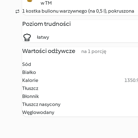
w TM
1 kostka bulionu warzywnego (na 0,5 l), pokruszona
Poziom trudności
łatwy
Wartości odżywcze
na 1 porcję
Sód
Białko
Kalorie
1350.9
Tłuszcz
Błonnik
Tłuszcz nasycony
Węglowodany