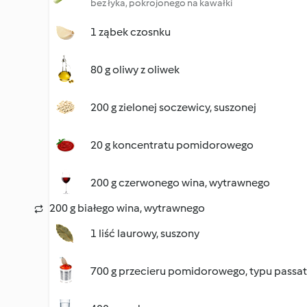
bez łyka, pokrojonego na kawałki
1 ząbek czosnku
80 g oliwy z oliwek
200 g zielonej soczewicy, suszonej
20 g koncentratu pomidorowego
200 g czerwonego wina, wytrawnego
200 g białego wina, wytrawnego
1 liść laurowy, suszony
700 g przecieru pomidorowego, typu passa