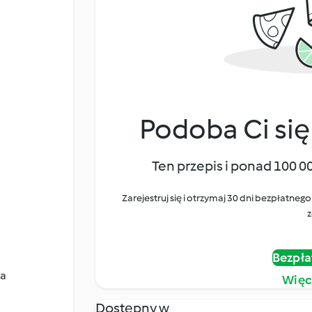
Podoba Ci się
Ten przepis i ponad 100 0
Zarejestruj się i otrzymaj 30 dni bezpłatn
z
Bezpła
ta
Więc
Dostępny w