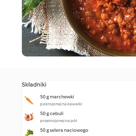
Składniki
50 g marchewki
pokrojonej na kawałki
50 g cebuli
przekrojonej na pół
50 g selera naciowego