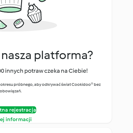
 nasza platforma?
00 innych potraw czeka na Ciebie!
ego okresu próbnego, aby odkrywać świat Cookidoo® bez
obowiązań.
tna rejestracja
ej informacji