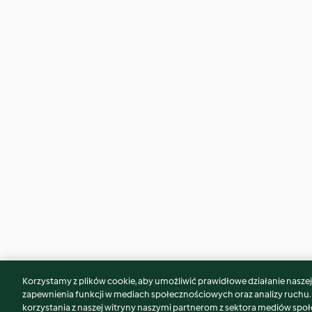
Korzystamy z plików cookie, aby umożliwić prawidłowe działanie naszej w
Może spodoba Ci się również...
zapewnienia funkcji w mediach społecznościowych oraz analizy ruchu
korzystania z naszej witryny naszymi partnerom z sektora mediów spo