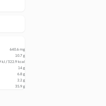
640.6 mg
10.7 g
 kJ / 322.9 kcal
14 g
6.8 g
2.2 g
35.9 g