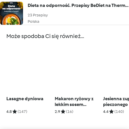
Dieta na odporność. Przepisy BeDiet na Thermomix®
23 Przepisy
Polska
Może spodoba Ci się również...
Lasagne dyniowa
Makaron ryżowy z
Jesienna zu
lekkim sosem
pieczonego 
dyniowym i tofu
i soczewicy
4.8
(147)
2.9
(16)
4.4
(140)