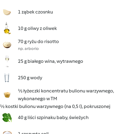
1 ząbek czosnku
10 g oliwy z oliwek
70 g ryżu do risotto
np. arborio
25 g białego wina, wytrawnego
250 g wody
½ łyżeczki koncentratu bulionu warzywnego,
wykonanego w TM
½ kostki bulionu warzywnego (na 0,5 l), pokruszonej
40 g liści szpinaku baby, świeżych
1 szczypta soli