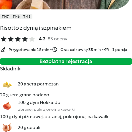
TM7
TM6
TM5
Risotto z dynią i szpinakiem
4.2
83 oceny
Przygotowanie 15 min
Czas całkowity 35 min
1 porcja
Bezpłatna rejestracja
Składniki
20 g sera parmezan
20 g sera grana padano
100 g dyni Hokkaido
obranej, pokrojonej na kawałki
100 g dyni piżmowej, obranej, pokrojonej na kawałki
20 g cebuli