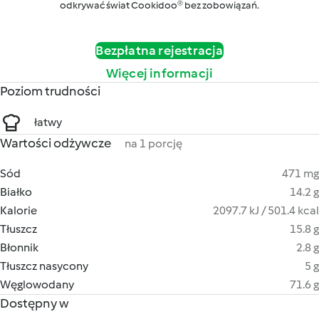
odkrywać świat Cookidoo® bez zobowiązań.
Bezpłatna rejestracja
Więcej informacji
Poziom trudności
łatwy
Wartości odżywcze
na 1 porcję
Sód
471 mg
Białko
14.2 g
Kalorie
2097.7 kJ / 501.4 kcal
Tłuszcz
15.8 g
Błonnik
2.8 g
Tłuszcz nasycony
5 g
Węglowodany
71.6 g
Dostępny w