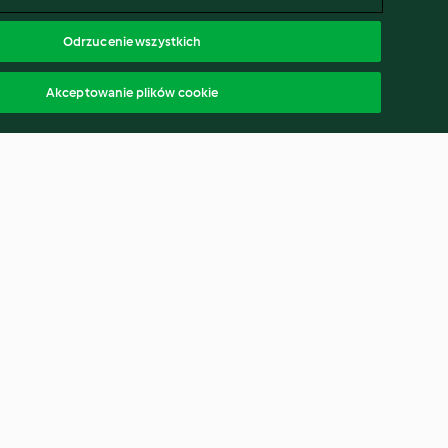
Odrzucenie wszystkich
Akceptowanie plików cookie
meric loaf
Impossible coconut pie
3.4
(16)