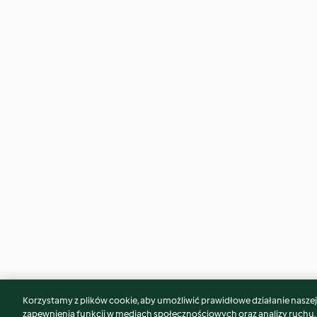
Korzystamy z plików cookie, aby umożliwić prawidłowe działanie naszej w
Może spodoba Ci się również...
zapewnienia funkcji w mediach społecznościowych oraz analizy ruchu