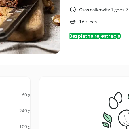
Czas całkowity 1 godz. 
16 slices
Bezpłatna rejestracja
60 g
240 g
100 g