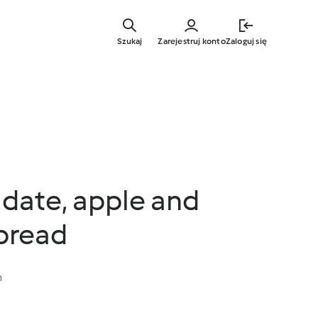
Przejdź
do
Szukaj
Zarejestruj konto
Zaloguj się
głównej
treści
 date, apple and
 bread
n