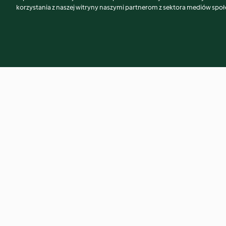
korzystania z naszej witryny naszymi partnerom z sektora mediów spo
Smoked salmon slice
Cottage pie with p
(Toddlers and bey
3.7
(23)
3.7
(37)
© Copyright 2026