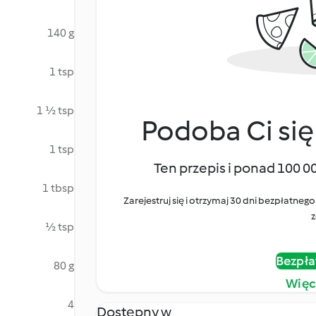
140 g
1 tsp
1 ½ tsp
Podoba Ci się
1 tsp
Ten przepis i ponad 100 0
1 tbsp
Zarejestruj się i otrzymaj 30 dni bezpłatn
z
½ tsp
Bezpła
80 g
Więc
4
Dostępny w