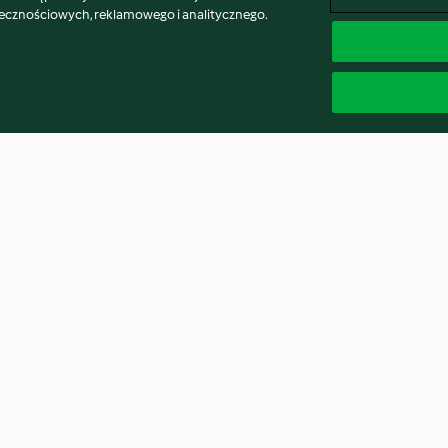
łecznościowych, reklamowego i analitycznego.
urple mash
Sweet potato pasta with burnt
Pumpkin and tur
ond)
sage butter
3.9
(35)
3.8
(64)