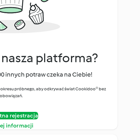
 nasza platforma?
00 innych potraw czeka na Ciebie!
ego okresu próbnego, aby odkrywać świat Cookidoo® bez
obowiązań.
tna rejestracja
ej informacji