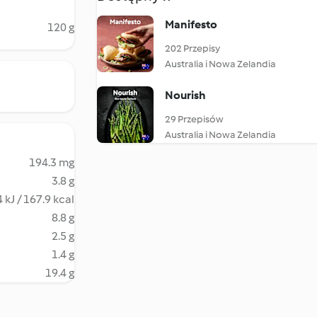
Manifesto
120 g
202 Przepisy
Australia i Nowa Zelandia
Nourish
29 Przepisów
Australia i Nowa Zelandia
194.3 mg
3.8 g
 kJ / 167.9 kcal
8.8 g
2.5 g
1.4 g
19.4 g