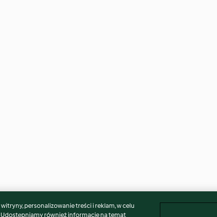
itryny, personalizowanie treści i reklam, w celu
. Udostępniamy również informacje na temat