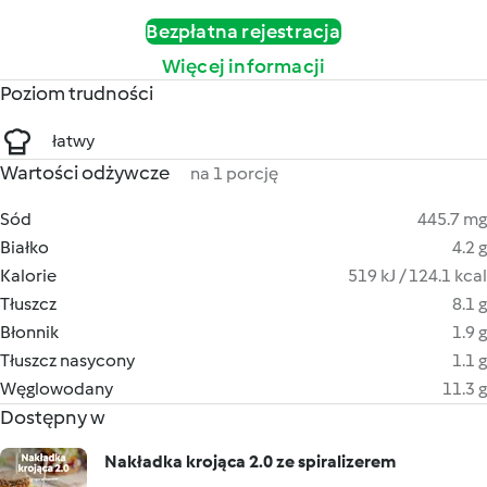
Bezpłatna rejestracja
Więcej informacji
Poziom trudności
łatwy
Wartości odżywcze
na 1 porcję
Sód
445.7 mg
Białko
4.2 g
Kalorie
519 kJ / 124.1 kcal
Tłuszcz
8.1 g
Błonnik
1.9 g
Tłuszcz nasycony
1.1 g
Węglowodany
11.3 g
Dostępny w
Nakładka krojąca 2.0 ze spiralizerem