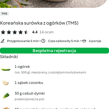
TM5
Koreańska surówka z ogórków (TM5)
4.4
14 ocen
Przygotowanie 5 min
Czas całkowity 5 min
4 porcje
Bezpłatna rejestracja
Składniki
1 ogórek
(ok. 300 g), nieobrany, z odciętymi końcówkami
1 ząbek czosnku
30 g cebuli dymki
przekrojonej na pół