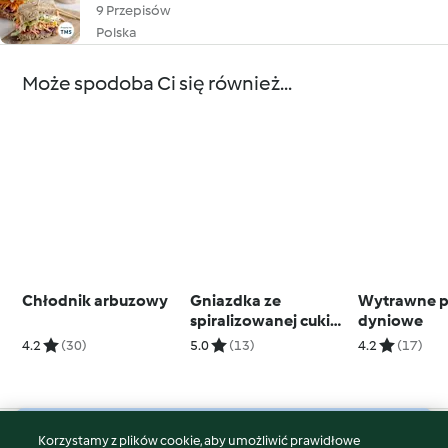
9 Przepisów
Polska
Może spodoba Ci się również...
Chłodnik arbuzowy
Gniazdka ze
Wytrawne p
spiralizowanej cukinii
dyniowe
z pesto i pudrem z
4.2
(30)
5.0
(13)
4.2
(17)
boczku (TM5)
Korzystamy z plików cookie, aby umożliwić prawidłowe
© Copyright 2026