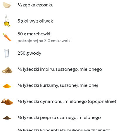
½ ząbka czosnku
5 g oliwy z oliwek
50 g marchewki
pokrojonej na 2-3 cm kawałki
250 g wody
¼ łyżeczki imbiru, suszonego, mielonego
⅛ łyżeczki kurkumy, suszonej, mielonej
⅛ łyżeczki cynamonu, mielonego (opcjonalnie)
⅛ łyżeczki pieprzu czarnego, mielonego
½ łyżeczki koncentratu bulionu warzywnego,