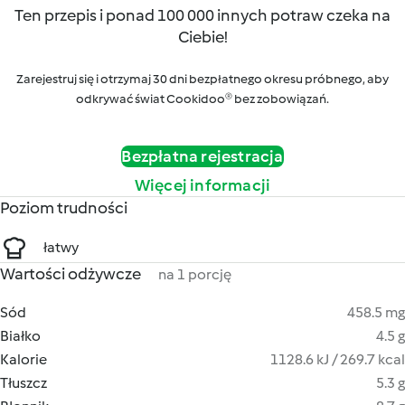
Ten przepis i ponad 100 000 innych potraw czeka na
Ciebie!
Zarejestruj się i otrzymaj 30 dni bezpłatnego okresu próbnego, aby
odkrywać świat Cookidoo® bez zobowiązań.
Bezpłatna rejestracja
Więcej informacji
Poziom trudności
łatwy
Wartości odżywcze
na 1 porcję
Sód
458.5 mg
Białko
4.5 g
Kalorie
1128.6 kJ / 269.7 kcal
Tłuszcz
5.3 g