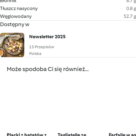
Błonnik
8.7 g
Tłuszcz nasycony
0.8 g
Węglowodany
52.7 g
Dostępny w
Newsletter 2025
13 Przepisów
Polska
Może spodoba Ci się również...
Placki z batatów z
Tagliatelle ze
Farfalle w s