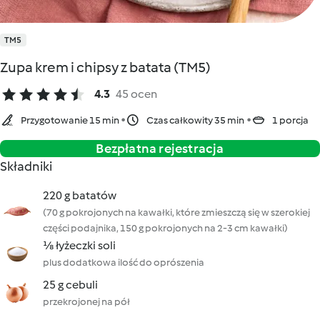
TM5
Zupa krem i chipsy z batata (TM5)
4.3
45 ocen
Przygotowanie 15 min
Czas całkowity 35 min
1 porcja
Bezpłatna rejestracja
Składniki
220 g batatów
(70 g pokrojonych na kawałki, które zmieszczą się w szerokiej
części podajnika, 150 g pokrojonych na 2-3 cm kawałki)
⅛ łyżeczki soli
plus dodatkowa ilość do oprószenia
25 g cebuli
przekrojonej na pół