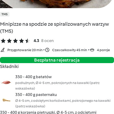
TM5
Minipizze na spodzie ze spiralizowanych warzyw
(TM5)
4.3
8 ocen
Przygotowanie 20 min
Czas całkowity 45 min
4 porcje
Bezpłatna rejestracja
Składniki
350 - 400 g batatów
podłużnych, Ø 4-5 cm, pokrojonych na kawałki (patrz
wskazówka)
350 - 400 g pasternaku
Ø 4-5 cm, z odciętymi końcówkami, pokrojonego na kawałki
(patrz wskazówka)
350 - 400 g korzenia pietruszki, Ø 4-5 cm, z odciętymi