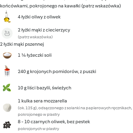
końcówkami, pokrojonego na kawałki (patrz wskazówka)
4 łyżki oliwy z oliwek
2 łyżki mąki z ciecierzycy
(patrz wskazówka)
2 łyżki mąki pszennej
1 ¼ łyżeczki soli
240 g krojonych pomidorów, z puszki
10 g liści bazylii, świeżych
1 kulka sera mozzarella
(ok. 125 g), odsączonego z solanki na papierowych ręcznikach,
pokrojonego w plastry
8 - 10 czarnych oliwek, bez pestek
pokrojonych w plastry