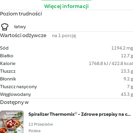
Więcej informacji
Poziom trudności
łatwy
Wartości odżywcze
na 1 porcję
Sód
1194.2 mg
Białko
12.7 g
Kalorie
1768.8 kJ / 422.8 kcal
Tłuszcz
23.3 g
Błonnik
9.2 g
Tłuszcz nasycony
7 g
Węglowodany
43.3 g
Dostępny w
Spiralizer Thermomix® - Zdrowe przepisy na co dzień (TM5)
12 Przepisów
Polska