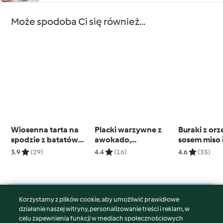
Może spodoba Ci się również...
Wiosenna tarta na
Placki warzywne z
Buraki z o
spodzie z batatów
awokado,
sosem miso i
(TM7, TM6, TM5)
tuńczykiem i jajkami
ziół
3.9
(29)
4.4
(16)
4.6
(35)
(TM7, TM6)
Korzystamy z plików cookie, aby umożliwić prawidłowe
© Copyright 2026
działanie naszej witryny, personalizowanie treści i reklam, w
celu zapewnienia funkcji w mediach społecznościowych
Warunki korzystania