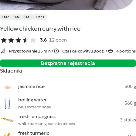
TM7
TM6
TM5
TM31
Yellow chicken curry with rice
3.6
12 ocen
Przygotowanie 15 min
Czas całkowity 1 godz.
4 portions
Bezpłatna rejestracja
Składniki
jasmine rice
300 g
boiling water
360 g
plus extra to soak
fresh lemongrass
3 stalks
white part only, cut into pieces
fresh turmeric