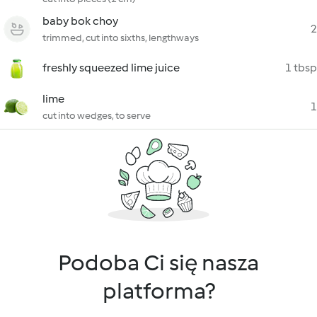
baby bok choy
2
trimmed, cut into sixths, lengthways
freshly squeezed lime juice
1 tbsp
lime
1
cut into wedges, to serve
Podoba Ci się nasza
platforma?