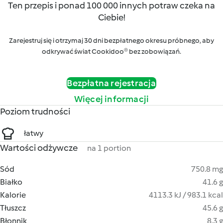
Ten przepis i ponad 100 000 innych potraw czeka na
Ciebie!
Zarejestruj się i otrzymaj 30 dni bezpłatnego okresu próbnego, aby
odkrywać świat Cookidoo® bez zobowiązań.
Bezpłatna rejestracja
Więcej informacji
Poziom trudności
łatwy
Wartości odżywcze
na 1 portion
Sód
750.8 mg
Białko
41.6 g
Kalorie
4113.3 kJ / 983.1 kcal
Tłuszcz
45.6 g
Błonnik
8.3 g