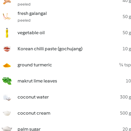
40 g
peeled
fresh galangal
50 g
peeled
vegetable oil
50 g
Korean chilli paste (gochujang)
10 g
ground turmeric
¾ tsp
makrut lime leaves
10
coconut water
300 g
coconut cream
500 g
palm sugar
20 g