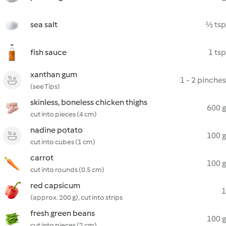
sea salt
½ tsp
fish sauce
1 tsp
xanthan gum
1 - 2 pinches
(see Tips)
skinless, boneless chicken thighs
600 g
cut into pieces (4 cm)
nadine potato
100 g
cut into cubes (1 cm)
carrot
100 g
cut into rounds (0.5 cm)
red capsicum
1
(approx. 200 g), cut into strips
fresh green beans
100 g
cut into pieces (2 cm)