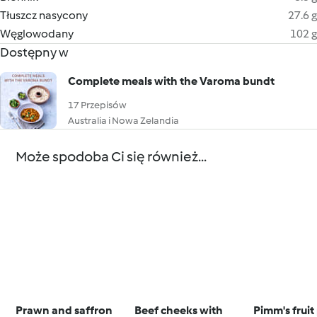
Tłuszcz nasycony
27.6 g
Węglowodany
102 g
Dostępny w
Complete meals with the Varoma bundt
17 Przepisów
Australia i Nowa Zelandia
Może spodoba Ci się również...
Prawn and saffron
Beef cheeks with
Pimm's frui