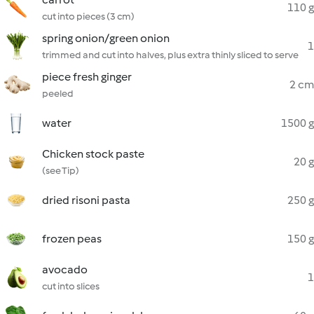
110 g
cut into pieces (3 cm)
spring onion/green onion
1
trimmed and cut into halves, plus extra thinly sliced to serve
piece fresh ginger
2 cm
peeled
water
1500 g
Chicken stock paste
20 g
(see Tip)
dried risoni pasta
250 g
frozen peas
150 g
avocado
1
cut into slices