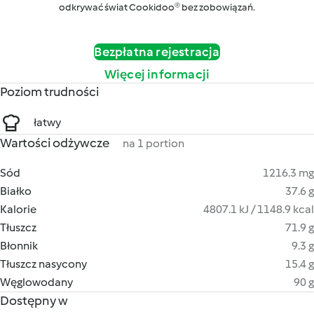
odkrywać świat Cookidoo® bez zobowiązań.
Bezpłatna rejestracja
Więcej informacji
Poziom trudności
łatwy
Wartości odżywcze
na 1 portion
Sód
1216.3 mg
Białko
37.6 g
Kalorie
4807.1 kJ / 1148.9 kcal
Tłuszcz
71.9 g
Błonnik
9.3 g
Tłuszcz nasycony
15.4 g
Węglowodany
90 g
Dostępny w