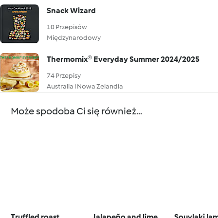
Snack Wizard
10 Przepisów
Międzynarodowy
Thermomix® Everyday Summer 2024/2025
74 Przepisy
Australia i Nowa Zelandia
Może spodoba Ci się również...
Truffled roast
Jalapeño and lime
Souvlaki la