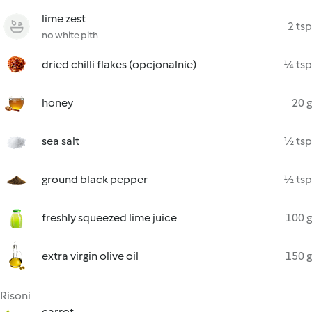
lime zest
2 tsp
no white pith
dried chilli flakes (opcjonalnie)
¼ tsp
honey
20 g
sea salt
½ tsp
ground black pepper
½ tsp
freshly squeezed lime juice
100 g
extra virgin olive oil
150 g
Risoni
carrot