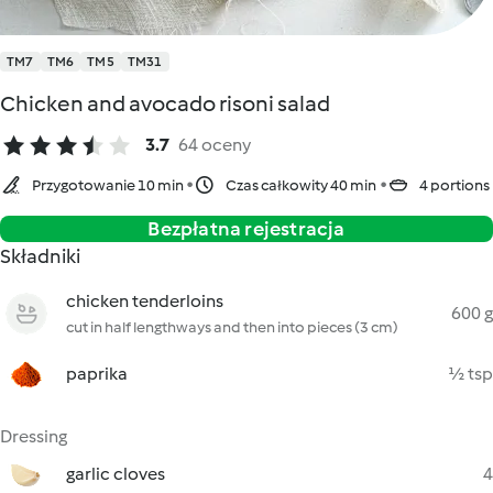
TM7
TM6
TM5
TM31
Chicken and avocado risoni salad
3.7
64 oceny
Przygotowanie 10 min
Czas całkowity 40 min
4 portions
Bezpłatna rejestracja
Składniki
chicken tenderloins
600 g
cut in half lengthways and then into pieces (3 cm)
paprika
½ tsp
Dressing
garlic cloves
4