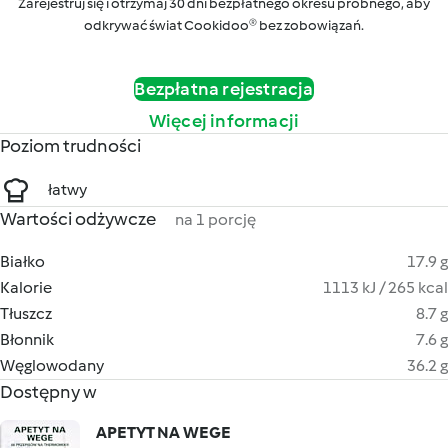
Zarejestruj się i otrzymaj 30 dni bezpłatnego okresu próbnego, aby
odkrywać świat Cookidoo® bez zobowiązań.
Bezpłatna rejestracja
Więcej informacji
Poziom trudności
łatwy
Wartości odżywcze
na 1 porcję
Białko
17.9 g
Kalorie
1113 kJ / 265 kcal
Tłuszcz
8.7 g
Błonnik
7.6 g
Węglowodany
36.2 g
Dostępny w
APETYT NA WEGE