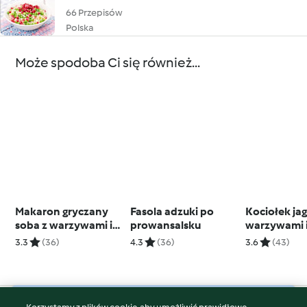
66 Przepisów
Polska
Może spodoba Ci się również...
Makaron gryczany
Fasola adzuki po
Kociołek jag
soba z warzywami i
prowansalsku
warzywami 
tofu
kiełbaskami
3.3
(36)
4.3
(36)
3.6
(43)
sojowymi