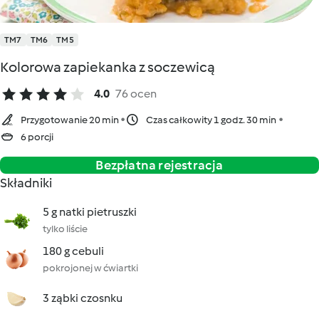
TM7
TM6
TM5
Kolorowa zapiekanka z soczewicą
4.0
76 ocen
Przygotowanie 20 min
Czas całkowity 1 godz. 30 min
6 porcji
Bezpłatna rejestracja
Składniki
5 g natki pietruszki
tylko liście
180 g cebuli
pokrojonej w ćwiartki
3 ząbki czosnku