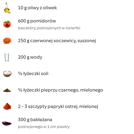
10 g oliwy z oliwek
600 g pomidorów
bez skóry, pokrojonych w ćwiartki
250 g czerwonej soczewicy, suszonej
200 g wody
¾ łyżeczki soli
¾ łyżeczki pieprzu czarnego, mielonego
2 - 3 szczypty papryki ostrej, mielonej
300 g bakłażana
pokrojonego w 1 cm plastry