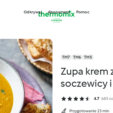
Odkrywaj
Abonament
Pomoc
TM7
TM6
TM5
Zupa krem 
soczewicy i
4.7
683 o
Przygotowanie 15 min