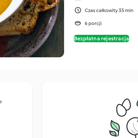
Czas całkowity 35 min
6 porcji
Bezpłatna rejestracja
e