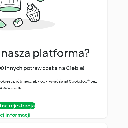
 nasza platforma?
00 innych potraw czeka na Ciebie!
ego okresu próbnego, aby odkrywać świat Cookidoo® bez
obowiązań.
tna rejestracja
ej informacji