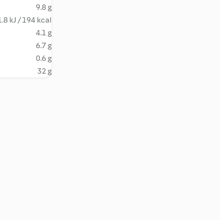
9.8 g
.8 kJ / 194 kcal
4.1 g
6.7 g
0.6 g
32 g