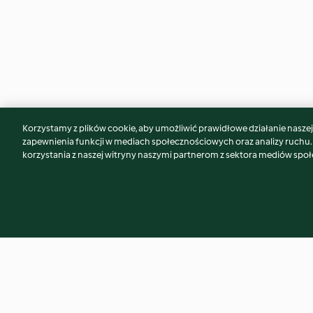
Korzystamy z plików cookie, aby umożliwić prawidłowe działanie naszej w
Może spodoba Ci się również...
zapewnienia funkcji w mediach społecznościowych oraz analizy ruchu
korzystania z naszej witryny naszymi partnerom z sektora mediów spo