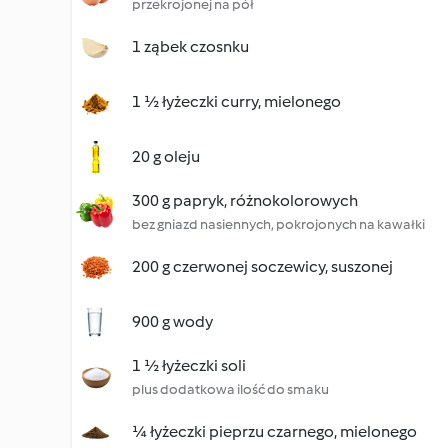
przekrojonej na pół
1 ząbek czosnku
1 ½ łyżeczki curry, mielonego
20 g oleju
300 g papryk, różnokolorowych
bez gniazd nasiennych, pokrojonych na kawałki
200 g czerwonej soczewicy, suszonej
900 g wody
1 ½ łyżeczki soli
plus dodatkowa ilość do smaku
¼ łyżeczki pieprzu czarnego, mielonego