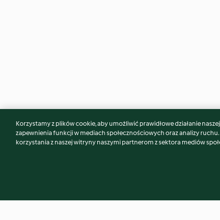
Korzystamy z plików cookie, aby umożliwić prawidłowe działanie naszej w
Może spodoba Ci się również...
zapewnienia funkcji w mediach społecznościowych oraz analizy ruchu
korzystania z naszej witryny naszymi partnerom z sektora mediów spo