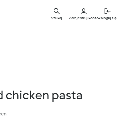
Przejdź
do
Szukaj
Zarejestruj konto
Zaloguj się
głównej
treści
d chicken pasta
cen