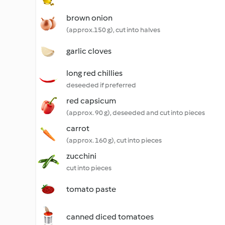
brown onion
(approx.150 g), cut into halves
garlic cloves
long red chillies
deseeded if preferred
red capsicum
(approx. 90 g), deseeded and cut into pieces
carrot
(approx. 160 g), cut into pieces
zucchini
cut into pieces
tomato paste
canned diced tomatoes