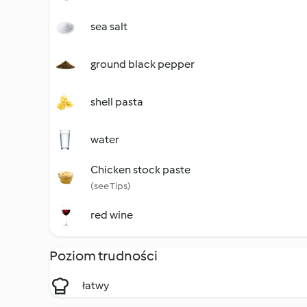
sea salt
ground black pepper
shell pasta
water
Chicken stock paste
(see Tips)
red wine
Poziom trudności
łatwy