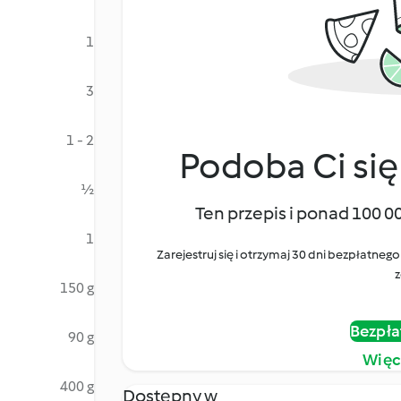
1
3
1 - 2
Podoba Ci się
½
Ten przepis i ponad 100 0
1
Zarejestruj się i otrzymaj 30 dni bezpłatn
z
150 g
Bezpła
90 g
Więc
400 g
Dostępny w