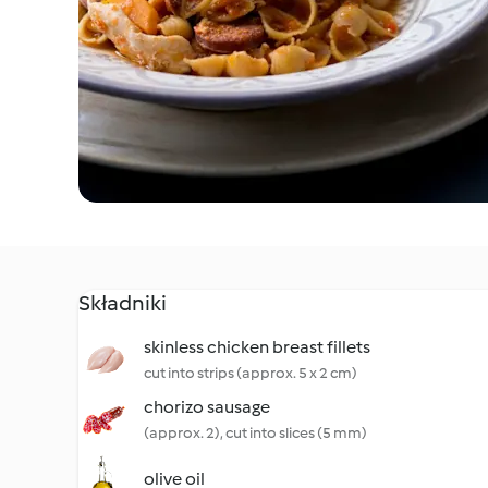
Składniki
skinless chicken breast fillets
cut into strips (approx. 5 x 2 cm)
chorizo sausage
(approx. 2), cut into slices (5 mm)
olive oil