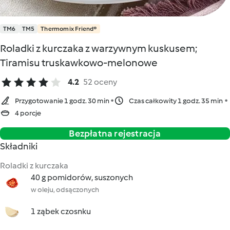
TM6
TM5
Thermomix Friend®
Roladki z kurczaka z warzywnym kuskusem;
Tiramisu truskawkowo-melonowe
4.2
52 oceny
Przygotowanie 1 godz. 30 min
Czas całkowity 1 godz. 35 min
4 porcje
Bezpłatna rejestracja
Składniki
Roladki z kurczaka
40 g pomidorów, suszonych
w oleju, odsączonych
1 ząbek czosnku