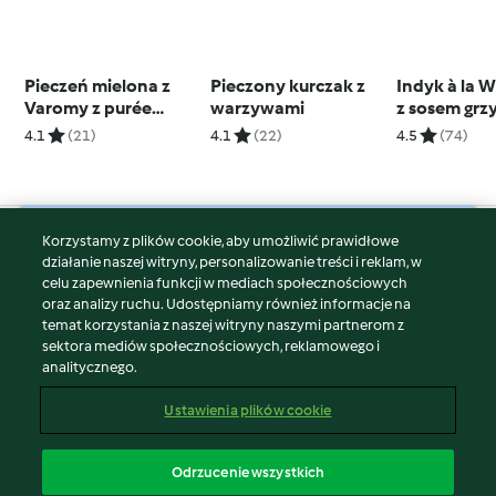
Pieczeń mielona z
Pieczony kurczak z
Indyk à la W
Varomy z purée
warzywami
z sosem gr
ziemniaczanym i
4.1
(21)
4.1
(22)
4.5
(74)
sosem
Korzystamy z plików cookie, aby umożliwić prawidłowe
© Copyright 2026
działanie naszej witryny, personalizowanie treści i reklam, w
celu zapewnienia funkcji w mediach społecznościowych
Warunki korzystania
oraz analizy ruchu. Udostępniamy również informacje na
Polityka prywatności
temat korzystania z naszej witryny naszymi partnerom z
Disclaimer
sektora mediów społecznościowych, reklamowego i
analitycznego.
Znak wydawcy
Pliki cookie
Ustawienia plików cookie
Zgłoś treść
Odstąp od umowy
Odrzucenie wszystkich
Oświadczenie o dostępności