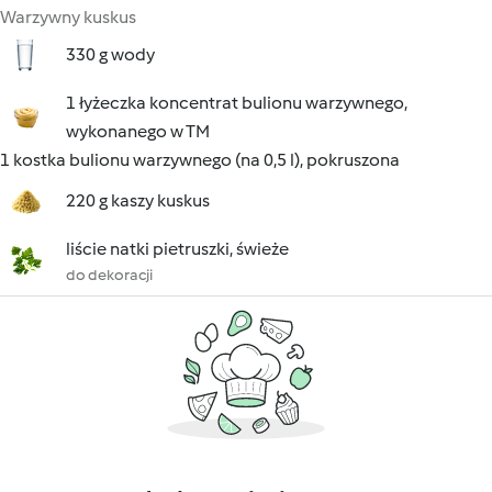
Warzywny kuskus
330 g wody
1 łyżeczka koncentrat bulionu warzywnego,
wykonanego w TM
1 kostka bulionu warzywnego (na 0,5 l), pokruszona
220 g kaszy kuskus
liście natki pietruszki, świeże
do dekoracji