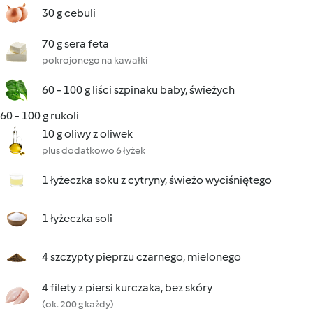
30 g cebuli
70 g sera feta
pokrojonego na kawałki
60 - 100 g liści szpinaku baby, świeżych
60 - 100 g rukoli
10 g oliwy z oliwek
plus dodatkowo 6 łyżek
1 łyżeczka soku z cytryny, świeżo wyciśniętego
1 łyżeczka soli
4 szczypty pieprzu czarnego, mielonego
4 filety z piersi kurczaka, bez skóry
(ok. 200 g każdy)