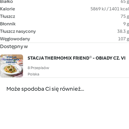
Białko
65 g
Kalorie
5869 kJ / 1401 kcal
Tłuszcz
75 g
Błonnik
9 g
Tłuszcz nasycony
38.3 g
Węglowodany
107 g
Dostępny w
STACJA THERMOMIX FRIEND® - OBIADY CZ. VI
8 Przepisów
Polska
Może spodoba Ci się również...