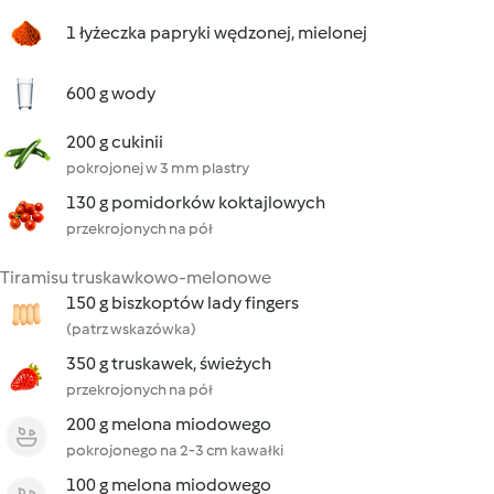
1 łyżeczka papryki wędzonej, mielonej
600 g wody
200 g cukinii
pokrojonej w 3 mm plastry
130 g pomidorków koktajlowych
przekrojonych na pół
Tiramisu truskawkowo-melonowe
150 g biszkoptów lady fingers
(patrz wskazówka)
350 g truskawek, świeżych
przekrojonych na pół
200 g melona miodowego
pokrojonego na 2-3 cm kawałki
100 g melona miodowego