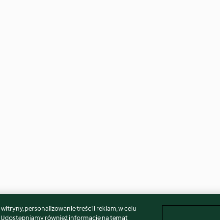
itryny, personalizowanie treści i reklam, w celu
. Udostępniamy również informacje na temat