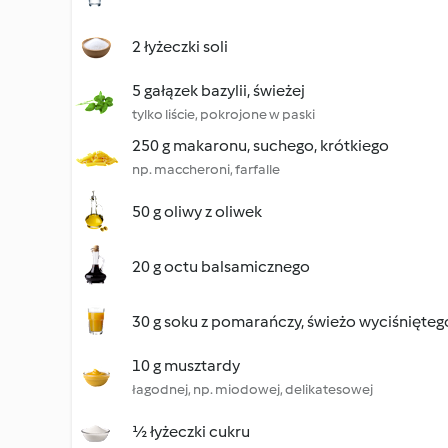
2 łyżeczki soli
5 gałązek bazylii, świeżej
tylko liście, pokrojone w paski
250 g makaronu, suchego, krótkiego
np. maccheroni, farfalle
50 g oliwy z oliwek
20 g octu balsamicznego
30 g soku z pomarańczy, świeżo wyciśnięteg
10 g musztardy
łagodnej, np. miodowej, delikatesowej
½ łyżeczki cukru