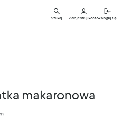
Przejdź
do
Szukaj
Zarejestruj konto
Zaloguj się
głównej
treści
atka makaronowa
en