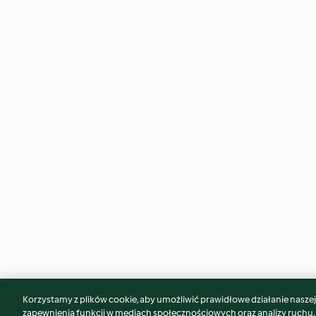
Korzystamy z plików cookie, aby umożliwić prawidłowe działanie naszej w
Może spodoba Ci się również...
zapewnienia funkcji w mediach społecznościowych oraz analizy ruchu