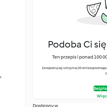
Podoba Ci się
Ten przepis i ponad 100 0
Zarejestruj się i otrzymaj 30 dni bezpłatn
z
o
Bezpła
Więc
Dostępny w