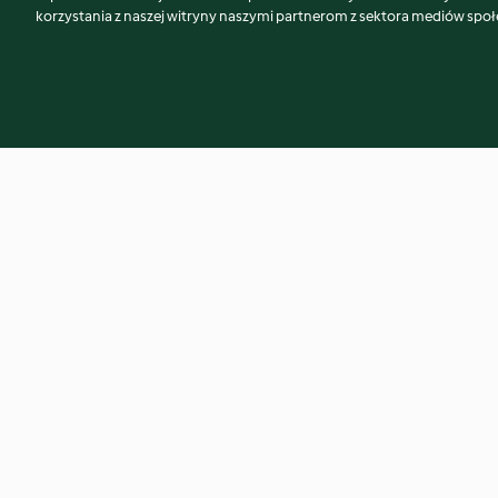
korzystania z naszej witryny naszymi partnerom z sektora mediów spo
Kotleciki z czerstwego chleba z
Frittata ze spirali
serem i ziołami
ziemniakami (TM5)
4.4
(235)
3.9
(14)
© Copyright 2026