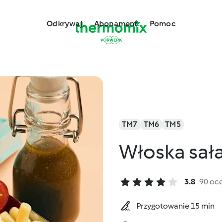
Odkrywaj
Abonament
Pomoc
TM7
TM6
TM5
Włoska sał
3.8
90 oc
Przygotowanie 15 min