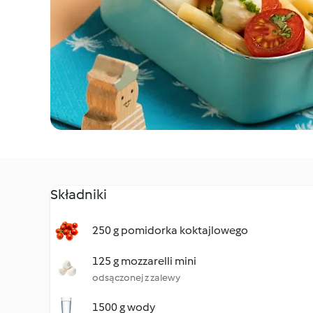
Składniki
250 g pomidorka koktajlowego
125 g mozzarelli mini
odsączonej z zalewy
1500 g wody