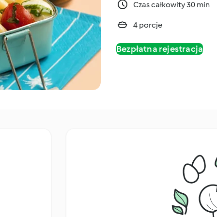
Czas całkowity 30 min
4 porcje
Bezpłatna rejestracja