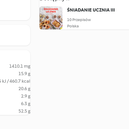
ŚNIADANIE UCZNIA III
10 Przepisów
Polska
1410.1 mg
15.9 g
 kJ / 460.7 kcal
20.6 g
2.9 g
6.3 g
52.5 g