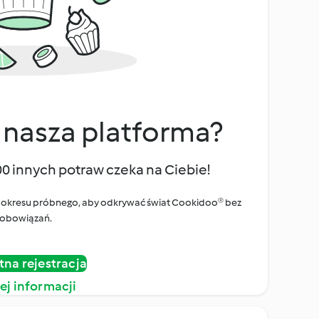
 nasza platforma?
00 innych potraw czeka na Ciebie!
ego okresu próbnego, aby odkrywać świat Cookidoo® bez
obowiązań.
tna rejestracja
ej informacji