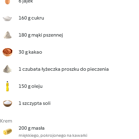
6 jajek
160 g cukru
180 g mąki pszennej
30 g kakao
1 czubata łyżeczka proszku do pieczenia
150 g oleju
1 szczypta soli
Krem
200 g masła
miękkiego, pokrojonego na kawałki