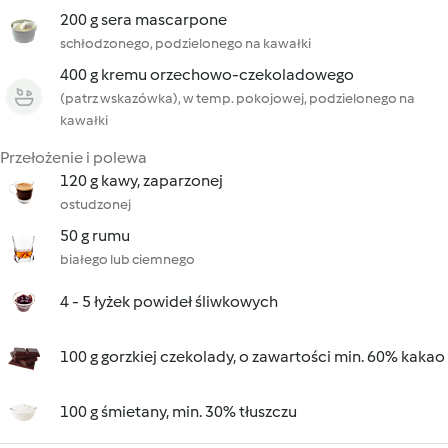
200 g sera mascarpone
schłodzonego, podzielonego na kawałki
400 g kremu orzechowo-czekoladowego
(patrz wskazówka), w temp. pokojowej, podzielonego na
kawałki
Przełożenie i polewa
120 g kawy, zaparzonej
ostudzonej
50 g rumu
białego lub ciemnego
4 - 5 łyżek powideł śliwkowych
100 g gorzkiej czekolady, o zawartości min. 60% kakao
100 g śmietany, min. 30% tłuszczu