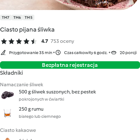
TM7
TM6
TM5
Ciasto pijana śliwka
4.7
753 oceny
Przygotowanie 35 min
Czas całkowity 6 godz.
20 porcji
Bezpłatna rejestracja
Składniki
Namaczanie śliwek
500 g śliwek suszonych, bez pestek
pokrojonych w ćwiartki
250 g rumu
białego lub ciemnego
Ciasto kakaowe