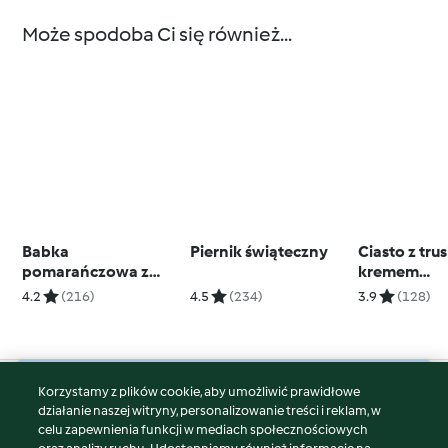
Może spodoba Ci się również...
Babka
Piernik świąteczny
Ciasto z tr
pomarańczowa z
kremem
całej pomarańczy
budyniowym
4.2
(216)
4.5
(234)
3.9
(128)
galaretką (
Korzystamy z plików cookie, aby umożliwić prawidłowe
© Copyright 2026
działanie naszej witryny, personalizowanie treści i reklam, w
celu zapewnienia funkcji w mediach społecznościowych
Warunki korzystania