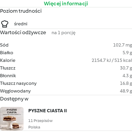
Więcej informacji
Poziom trudności
średni
Wartości odżywcze
na 1 porcję
Sód
102.7 mg
Białko
5.9 g
Kalorie
2154.7 kJ / 515 kcal
Tłuszcz
30.7 g
Błonnik
4.3 g
Tłuszcz nasycony
16.8 g
Węglowodany
48.9 g
Dostępny w
PYSZNE CIASTA II
11 Przepisów
Polska