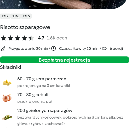
TM7
TM6
TM5
Risotto szparagowe
4.7
1.6K ocen
Przygotowanie 20 min
Czas całkowity 20 min
6 porcji
Bezpłatna rejestracja
Składniki
60 - 70 g sera parmezan
pokrojonego na 3 cm kawałki
70 - 80 g cebuli
przekrojonej na pół
200 g zielonych szparagów
bez twardych końcówek, pokrojonych na 3 cm kawałki, bez
główek (główki zachować)