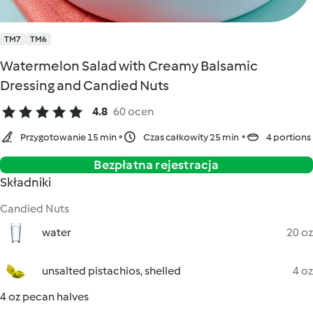
TM7
TM6
Watermelon Salad with Creamy Balsamic
Dressing and Candied Nuts
4.8
60 ocen
Przygotowanie 15 min
Czas całkowity 25 min
4 portions
Bezpłatna rejestracja
Składniki
Candied Nuts
water
20 oz
unsalted pistachios, shelled
4 oz
4 oz pecan halves