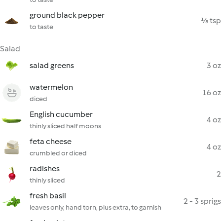
ground black pepper
⅛ tsp
to taste
Salad
salad greens
3 oz
watermelon
16 oz
diced
English cucumber
4 oz
thinly sliced half moons
feta cheese
4 oz
crumbled or diced
radishes
2
thinly sliced
fresh basil
2 - 3 sprigs
leaves only, hand torn, plus extra, to garnish