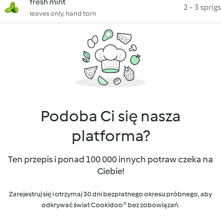
fresh mint
2 - 3 sprigs
leaves only, hand torn
Podoba Ci się nasza
platforma?
Ten przepis i ponad 100 000 innych potraw czeka na
Ciebie!
Zarejestruj się i otrzymaj 30 dni bezpłatnego okresu próbnego, aby
odkrywać świat Cookidoo® bez zobowiązań.