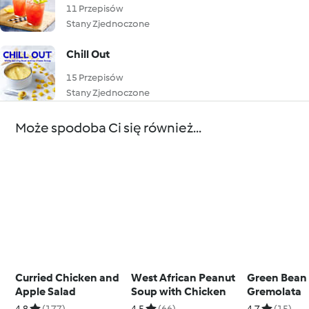
11 Przepisów
Stany Zjednoczone
Chill Out
15 Przepisów
Stany Zjednoczone
Może spodoba Ci się również...
Curried Chicken and
West African Peanut
Green Bean
Apple Salad
Soup with Chicken
Gremolata
4.8
(177)
4.5
(66)
4.7
(15)