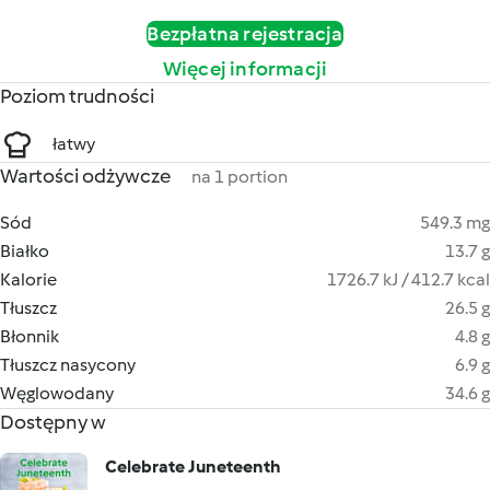
Bezpłatna rejestracja
Więcej informacji
Poziom trudności
łatwy
Wartości odżywcze
na 1 portion
Sód
549.3 mg
Białko
13.7 g
Kalorie
1726.7 kJ / 412.7 kcal
Tłuszcz
26.5 g
Błonnik
4.8 g
Tłuszcz nasycony
6.9 g
Węglowodany
34.6 g
Dostępny w
Celebrate Juneteenth