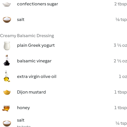
confectioners sugar
2 tbsp
salt
⅛ tsp
Creamy Balsamic Dressing
plain Greek yogurt
3 ½ oz
balsamic vinegar
2 ½ oz
extra virgin olive oil
1 oz
Dijon mustard
1 tbsp
honey
1 tbsp
salt
¼ tsp
to taste