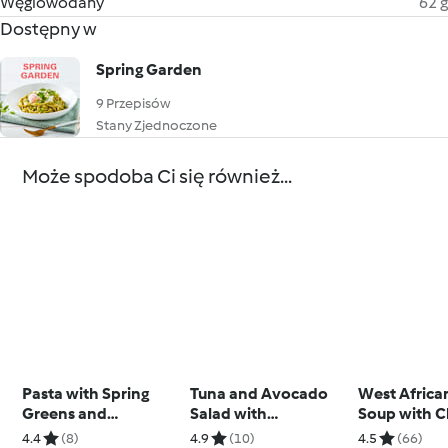
Węglowodany
62 g
Dostępny w
Spring Garden
9 Przepisów
Stany Zjednoczone
Może spodoba Ci się również...
Pasta with Spring
Tuna and Avocado
West Africa
Greens and
Salad with
Soup with C
Parmesan Bread
Fermented Onions
4.4
(8)
4.9
(10)
4.5
(66)