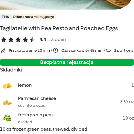
TM6
Osłona noża miksującego
Tagliatelle with Pea Pesto and Poached Eggs
4.4
13 ocen
Przygotowanie 20 min
Czas całkowity 45 min
3 portions
Bezpłatna rejestracja
Składniki
lemon
1
Parmesan cheese
3 ½ oz
cut into pieces
fresh green peas
10 oz
divided
10 oz frozen green peas, thawed, divided