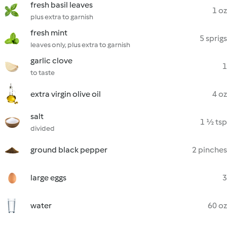
fresh basil leaves
1 oz
plus extra to garnish
fresh mint
5 sprigs
leaves only, plus extra to garnish
garlic clove
1
to taste
extra virgin olive oil
4 oz
salt
1 ½ tsp
divided
ground black pepper
2 pinches
large eggs
3
water
60 oz