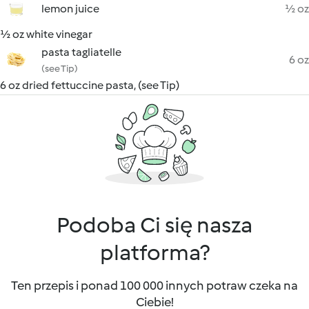
lemon juice
½ oz
½ oz white vinegar
pasta tagliatelle
6 oz
(see Tip)
6 oz dried fettuccine pasta, (see Tip)
Podoba Ci się nasza
platforma?
Ten przepis i ponad 100 000 innych potraw czeka na
Ciebie!