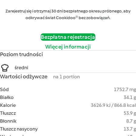
Zarejestruj się i otrzymaj 30 dni bezpłatnego okresu próbnego, aby
odkrywać świat Cookidoo® bez zobowiązań.
Bezpłatna rejestracja
Więcej informacji
Poziom trudności
średni
Wartości odżywcze
na 1 portion
Sód
1752.7 mg
Białko
34.1 g
Kalorie
3626.9 kJ / 866.8 kcal
Tłuszcz
53.9 g
Błonnik
8.7 g
Tłuszcz nasycony
13.7 g