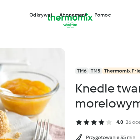
Odkrywaj
Abonament
Pomoc
TM6
TM5
Thermomix Fri
Knedle twa
morelowy
4.0
26 oc
Przygotowanie 35 min