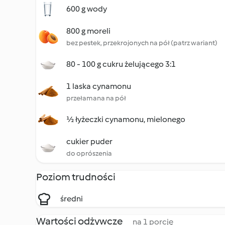
600 g wody
800 g moreli
bez pestek, przekrojonych na pół (patrz wariant)
80 - 100 g cukru żelującego 3:1
1 laska cynamonu
przełamana na pół
½ łyżeczki cynamonu, mielonego
cukier puder
do oprószenia
Poziom trudności
średni
Wartości odżywcze
na 1 porcję