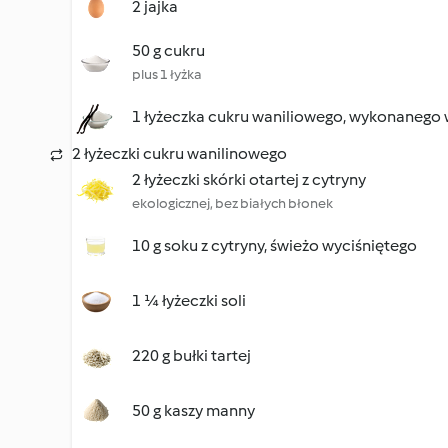
2 jajka
50 g cukru
plus 1 łyżka
1 łyżeczka cukru waniliowego, wykonanego
2 łyżeczki cukru wanilinowego
2 łyżeczki skórki otartej z cytryny
ekologicznej, bez białych błonek
10 g soku z cytryny, świeżo wyciśniętego
1 ¼ łyżeczki soli
220 g bułki tartej
50 g kaszy manny