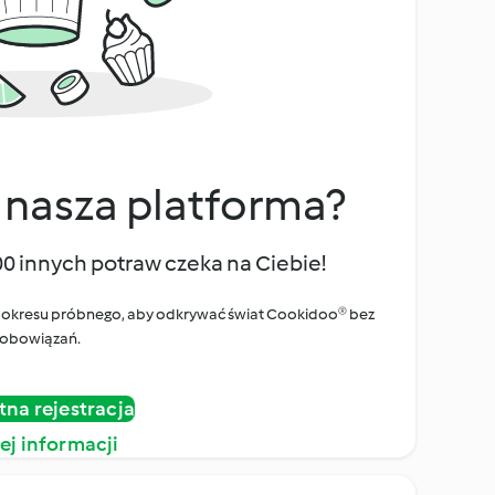
 nasza platforma?
00 innych potraw czeka na Ciebie!
ego okresu próbnego, aby odkrywać świat Cookidoo® bez
obowiązań.
tna rejestracja
ej informacji