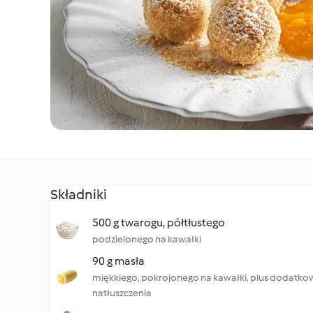
Składniki
500 g twarogu, półtłustego
podzielonego na kawałki
90 g masła
miękkiego, pokrojonego na kawałki, plus dodatkow
natłuszczenia