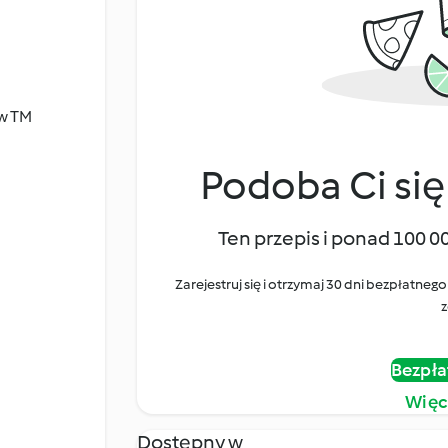
 w TM
Podoba Ci się
Ten przepis i ponad 100 0
Zarejestruj się i otrzymaj 30 dni bezpłatn
z
Bezpła
Więc
Dostępny w