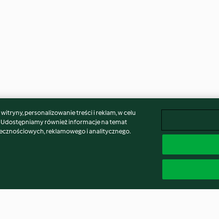
itryny, personalizowanie treści i reklam, w celu
. Udostępniamy również informacje na temat
łecznościowych, reklamowego i analitycznego.