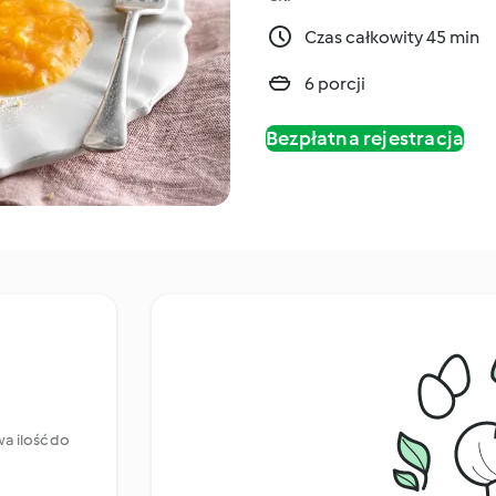
Czas całkowity 45 min
6 porcji
Bezpłatna rejestracja
a ilość do