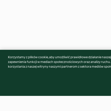
Korzystamy z plików cookie, aby umożliwić prawidłowe działanie naszej w
Może spodoba Ci się również...
zapewnienia funkcji w mediach społecznościowych oraz analizy ruchu
korzystania z naszej witryny naszymi partnerom z sektora mediów spo